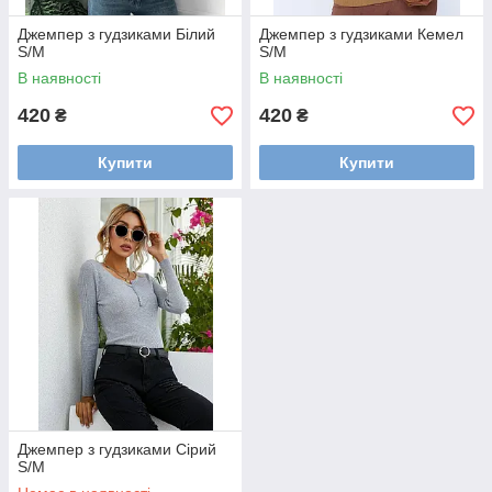
Джемпер з гудзиками Білий
Джемпер з гудзиками Кемел
S/M
S/M
В наявності
В наявності
420
420
₴
₴
Купити
Купити
Джемпер з гудзиками Сірий
S/M