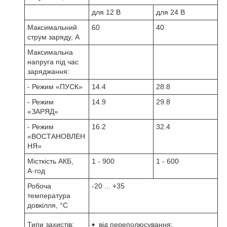
для 12 В
для 24 В
Максимальний
60
40
струм заряду, А
Максимальна
напруга під час
заряджання:
- Режим «ПУСК»
14.4
28.8
- Режим
14.9
29.8
«ЗАРЯД»
- Режим
16.2
32.4
«ВОСТАНОВЛЕН
НЯ»
Місткість АКБ,
1 - 900
1 - 600
А·год
Робоча
-20 ... +35
температура
довкілля, °С
Типи захистів:
від переполюсування;