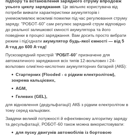
підбору та встановлення зарядного струму впродовж
усього циклу заряджання
. Це звільняє користувача від
потреби вивчати характеристики акумуляторів і
унеможливлює можливі помилки під час регулювання струму
заряду. "РОБОТ-60" сам регулює зарядний струм відповідно
до реальної залишкової ємності акумулятора та його
поведінки в процесі заряджання. Вам досить просто вибрати
режим і під'єднати
акумулятор будь-якої ємності — від 5
А·год до 600 А·год!
Пускозарядний пристрій “
РОБІТ-60
" призначене для
автоматичного заряджання всіх типів 12-вольтових і 24-
вольтових олив'яно-кислотних акумуляторних батарей (АКБ):
Стартерних (Flooded - с рідким електролітом),
зокрема кальцієвих,
AGM,
Гелевих (GEL),
для відновлення (дедульфатації) АКБ з рідким електролітом в
тому серед кальцієвих.
Завдяки великій потужності й ефективному алгоритму заряду
та десульфатації, РОБОТ-60 також можна використовувати:
для пуску двигунів автомобілів із бортовою