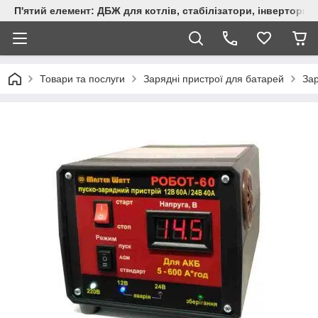
П'ятий елемент: ДБЖ для котлів, стабілізатори, інвертори,
Товари та послуги
Зарядні пристрої для батарей
Зар