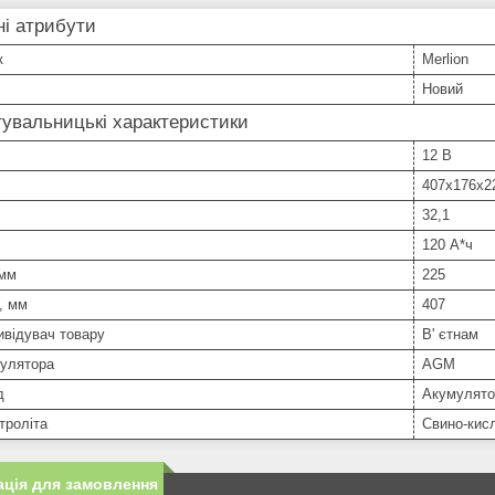
і атрибути
к
Merlion
Новий
увальницькі характеристики
12 В
407х176x2
32,1
120 А*ч
 мм
225
, мм
407
ивідувач товару
В' єтнам
мулятора
AGM
д
Акумулято
троліта
Свино-кис
ція для замовлення