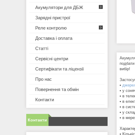
Акумулятори для ДБЖ
Зарядні пристрої
Реле контролю
Доставка і оплата
Статті
Акумуля
Сервісні центри
подбати
Сертифікати та ліцензії
вибір!
Про нас
Застосу
•
джерел
Повернення та обмін
• у соня
• в теле
Контакти
• в елек
• в сис
• у скла
• в мер
Контакти
Характе
• Кількі