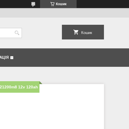
Кошик
Кошик
АЦІЯ
21200m8 12v 120ah