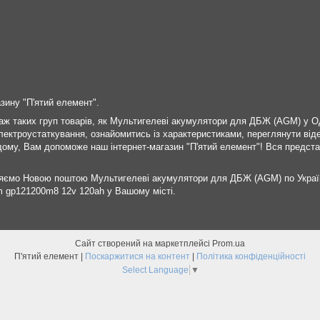
зину "П'ятий елемент".
 таких груп товарів, як Мультигелеві акумулятори для ДБЖ (AGM) у Одес
лектроустаткування, ознайомитись із характеристиками, переглянути ві
ому, Вам допоможе наш інтернет-магазин "П'ятий елемент"! Вся представл
ляємо Новою поштою Мультигелеві акумулятори для ДБЖ (AGM) по Україн
m gp121200m8 12v 120ah у Вашому місті.
Сайт створений на маркетплейсі
Prom.ua
П'ятий елемент |
Поскаржитися на контент
|
Політика конфіденційності
Select Language
▼