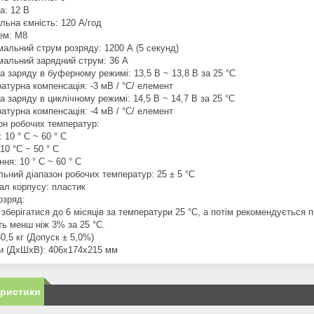
а: 12 В
льна ємність: 120 A/год
лем: M8
мальний струм розряду: 1200 А (5 секунд)
мальний зарядний струм: 36 A
а заряду в буферному режимі: 13,5 В ~ 13,8 В за 25 °C
атурна компенсація: -3 мВ / °C/ елемент
а заряду в циклічному режимі: 14,5 В ~ 14,7 В за 25 °C
атурна компенсація: -4 мВ / °C/ елемент
зон робочих температур:
: 10 ° C ~ 60 ° C
 10 °C ~ 50 ° C
ання: 10 ° C ~ 60 ° C
льний діапазон робочих температур: 25 ± 5 °C
іал корпусу: пластик
озряд:
зберігатися до 6 місяців за температури 25 °C, а потім рекомендується
ть менш ніж 3% за 25 °C.
30,5 кг (Допуск ± 5,0%)
ри (ДхШхВ): 406x174x215 мм
еристики