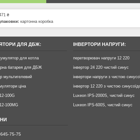
471 ₴
упаковки:
картонна коробка
ЯТОРИ ДЛЯ ДБЖ:
ІНВЕРТОРИ НАПРУГИ:
кумулятор для котла
перетворювач напруги 12 220
орна батарея для ДБЖ
інвертор 24 220 чистий синус
р мультигелевий
інвертори напруги з чистою синус
умулятори ціна
інвертор 12 220 з чистою синусоїд
12-100G
Luxeon IPS-2000S, чистий синус
X12-100MG
Luxeon IPS-600S, чистий синус
 645-75-75