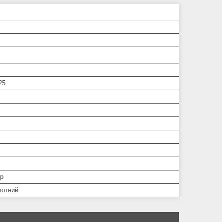
25
р
лотний