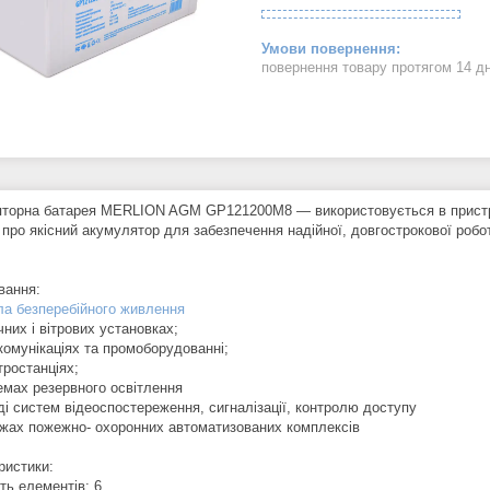
повернення товару протягом 14 д
торна батарея MERLION AGM GP121200M8 — використовується в пристроя
 про якісний акумулятор для забезпечення надійної, довгострокової роб
вання:
а безперебійного живлення
чних і вітрових установках;
комунікаціях та промоборудованні;
тростанціях;
темах резервного освітлення
ді систем відеоспостереження, сигналізації, контролю доступу
ежах пожежно- охоронних автоматизованих комплексів
ристики:
сть елементів: 6