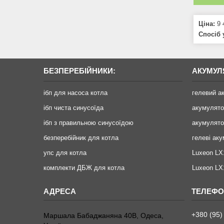
Ціна:
9 
Спосіб 
БЕЗПЕРЕБІЙНИКИ:
АКУМУЛ
ібп для насоса котла
гелевий а
ібп чиста синусоїда
акумулят
ібп з правильною синусоїдою
акумулято
безперебійник для котла
гелеві ак
упс для котла
Luxeon LX
комплекти ДБЖ для котла
Luxeon L
+380 (95)
Маршала Бабаджаняна 40В, Одеса,