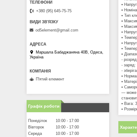
• Напруг
• Номіна
+380 (95) 645-75-75
• Тип к
• Макси
• Макси
od5element@gmail.com
• Напруг
• Темпер
• Напруг
• Темпер
Маршала Бабаджаняна 40В, Одеса,
• Діапа
Україна
- розряд
- заряд:
- зберіг
• Норма
П'ятий елемент
• Матер
• Самор
— може 
станови
• Вага: 
Графік роботи
• Розмі
Понеділок
10:00
17:00
Характ
Вівторок
10:00
17:00
Середа
10:00
17:00