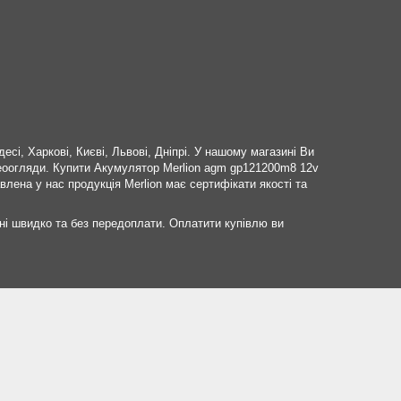
і, Харкові, Києві, Львові, Дніпрі. У нашому магазині Ви
деоогляди. Купити Акумулятор Merlion agm gp121200m8 12v
ена ​​у нас продукція Merlion має сертифікати якості та
і швидко та без передоплати. Оплатити купівлю ви