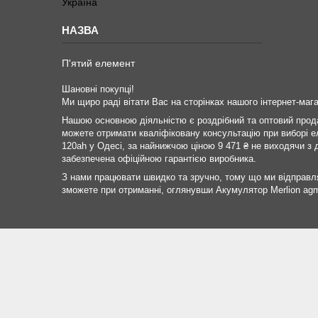
Україна
П'ятий елемент
Шановні покупці!
Ми щиро раді вітати Вас на сторінках нашого інтернет-мага
Нашою основною діяльністю є роздрібний та оптовий продаж
можете отримати кваліфіковану консультацію при виборі е
120ah у Одесі, за найнижчою ціною 9 471 ₴ не виходячи з д
забезпечена офіційною гарантією виробника.
З нами працювати швидко та зручно, тому що ми відправ
зможете при отриманні, оглянувши Акумулятор Merlion ag