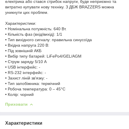
електрика або стався стрибок напруги, буде неприємно та
витратно купувати нову техніку. З ДБЖ BRAZZERS можна
уникнути цих проблем.
Характеристики:
• Номінальна потужність: 640 Вт.
• Кількість фаз (вхід/вихід): 1/1
• Тип вихідного сигналу: правильна синусоїда
• Вхідна напруга 220 В:
• Під зовнішній АКБ
• Вибір типу батарей: LiFePo4/GEL/AGM
• Струм заряду 5/10 А
• USB інтерфейс: -
• RS-232 інтерфейс: -
• Захист ліній зв'язку: -
• Тип запобіжника: термічний
• Робоча температура: 0 – 45°С
• Колір: чорний
Приховати
Характеристики