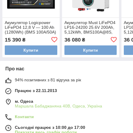
Акумулятор Logicpower
Акумулятор Must LiFePO4
Акум
LiFePO4 12,8 V — 100 Ah
LP16-24200 25.6V 200Ah,
LP16
(1280Wh) (BMS 100A/50А)
5,12kWh, BMS100A@8S,
5,1
пластик Smart BT
6000 cycles
6000
15 390
36 080
36 
₴
₴
Купити
Купити
Про нас
94% позитивних з 81 відгука за рік
Працює з 22.11.2013
м. Одеса
Маршала Бабаджаняна 40В, Одеса, Україна
Контакти
Сьогодні працює з 10:00 до 17:00
Показати весь графік роботи