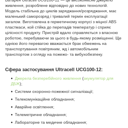
Батарея Ultracell UCG100-12 — це високоякісне джерело
живлення, розроблене відповідно до нових технологій.
Модель стабільна до циклів заряджання/розряджання, має
маленький саморозряд і тривалий термін експлуатації
загалом. Виготовлена в герметичному корпусі з міцної ABS
пластмаси, кой стійка до перепадів температур і сприяє
цілісності продукту. Пристрій вдало справляється з власною
роботою, перебуваючи за цього в будь-якому розміщенні. Ще
однією його перевагою вважається брак обмежень на
транспортування повітряним, жд і автомобільним
транспортом з огляду на пожежо- та вибухобезпеку.
Сфера застосування Ultracell UCG100-12:
Джерела безперебійного живлення
(
акумулятор для
ДБЖ
);
Системи охоронно-пожежної сигналізації;
Телекомунікаційне обладнання;
Аварійне освітлення;
Телеметричне обладнання;
Лабораторне та медичне обладнання;