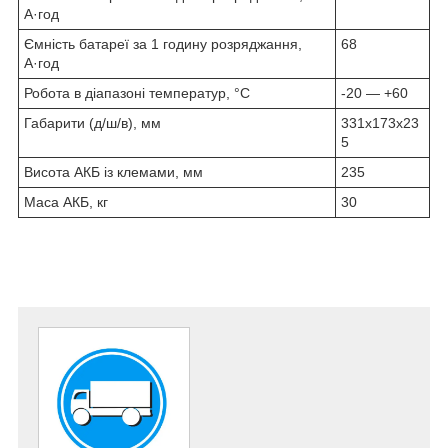
А·год
Ємність батареї за 1 годину розряджання,
68
А·год
Робота в діапазоні температур, °C
-20 ― +60
Габарити (д/ш/в), мм
331х173х23
5
Висота АКБ із клемами, мм
235
Маса АКБ, кг
30