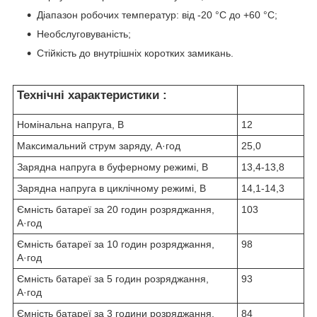
Діапазон робочих температур: від -20 °C до +60 °C;
Необслуговуваність;
Стійкість до внутрішніх коротких замикань.
Технічні характеристики :
Номінальна напруга, В
12
Максимальний струм заряду, А·год
25,0
Зарядна напруга в буферному режимі, В
13,4-13,8
Зарядна напруга в циклічному режимі, В
14,1-14,3
Ємність батареї за 20 годин розряджання,
103
А·год
Ємність батареї за 10 годин розряджання,
98
А·год
Ємність батареї за 5 годин розряджання,
93
А·год
Ємність батареї за 3 години розряджання,
84