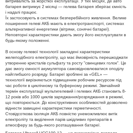
витривалість за жорсткої експлуатації. У тих місцях, де авто
батарея витримує 2 місяці — гелева батарея зберігає ємність
і надалі працює.
Їх застосовують в системах безперебійного живлення. Велике
поширення гелеві АКБ мають в електротранспорті, системах
альтернативної енергетики (вітряки, сонячні батареї).
Неповторні характеристики дають змогу його експлуатувати в
будь-якому положенні.
В основу гелевої технології закладені характеристики
желеподібного електроліту, що має ймовірність перешкоджати
утворенню кристалів сульфату та росту "свинцевих голок". Це
дає змогу ємності акумулятора самовідновлюватися оподілу
найглибшого розряду. Батареї зроблені за «GEL» —
технології вирізняються підвищеним робочим ресурсом під
час роботи в циклічному та буферному режимі. Звичайний
термін експлуатації мультигелевий і гелевих АКБ становить 8-
12 років або 1000 циклів заряджання/розряджання в режимі,
що повторюється. До конструктивних особливостей дозволено
віднести завищені характеристики герметичності.
Стовідсоткова ізоляція АКБ повністю унеможливлює витік
електроліту та виділення парів шкідливих препаратів в
атмосферу за будь-якого розташування батареї.