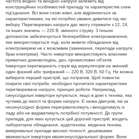
частота вхідної та вихідної напруги залежить від
конструкційних особливостей приладу та характеристик схем
під'єднання. Всі вони схожі зовні, але відрізняються за
характеристиками, на які потрібно уважно дивитися під час
вибору. Перетворювач напруги дає змогу отримати з 12, 24,
та інших значень — 220 В, змінного струму. З їхньою
допомогою забезпечується безперебійне електроживлення,
яке використовується тоді, коли живити обладнання від
електромережі не є можливим (замикання, перепади напруги,
брак електрики). Часто інвертори використовують власники
приватних домоволодінь, дач, промислових об'єктів.
Інвертори перетворюють струм від акумуляторів на змінний
один фазний або трифазний — 220 В, 320 В, 50 Гц. Не можна
вибирати перший пристрій, що потрапив. Щоб повністю
покрити свої потреби, необхідно прочитати характеристики
перетворювача напруги, принцип роботи. Наприклад,
синусоїдальні інвертори купуються, якщо в домі є техніка, яка
чутлива до якості та форми напруги. Є низка двигунів, які за
несинусоїдної форми перегріватисямуть і виходитимуть із
ладу або не видаватимуть потрібної потужності. До групи
приладів, для яких купується цей дорогий пристрій, входить
лабораторне обладнання, аудіотехніка, медична техніка,
вимірювальні прилади високої точності. дешевшими
вважаються інвертори квазисинусоїдальнішої форми. Вони