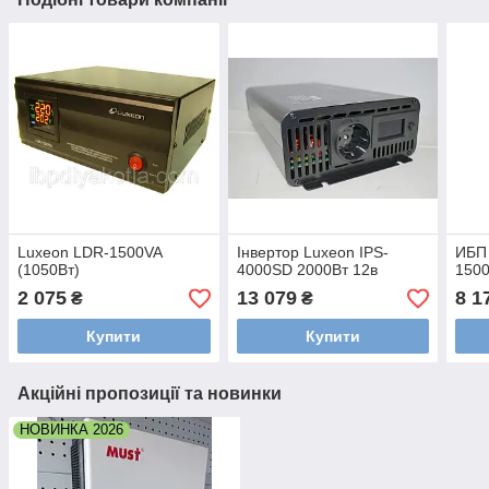
Luxeon LDR-1500VA
Інвертор Luxeon IPS-
ИБП 
(1050Вт)
4000SD 2000Вт 12в
1500
2 075
13 079
8 1
₴
₴
Купити
Купити
Акційні пропозиції та новинки
НОВИНКА 2026