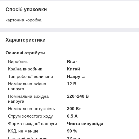
Спосіб упаковки
картонна коробка
Характеристики
Основні атрибути
Виробник
Ritar
Країна виробник
Китай
Тип робочої величини
Напруга
Номінальна вхідна
12 В
напруга
Номінальна вихідна
220~240 В
напруга
Номінальна потужність
300 Вт
Струм холостого ходу
0.5 А
Форма вихідної напруги
Чиста синусоїда
ККД, не менше
90 %
Гарантійний термін
12 міс