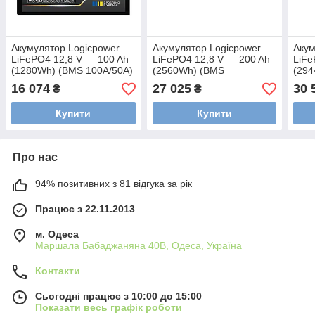
Акумулятор Logicpower
Акумулятор Logicpower
Акум
LiFePO4 12,8 V — 100 Ah
LiFePO4 12,8 V — 200 Ah
LiFe
(1280Wh) (BMS 100A/50А)
(2560Wh) (BMS
(29
пластик Smart BT
200A/100А) пластик Smart
100A
16 074
27 025
30 
₴
₴
BT
BT
Купити
Купити
Про нас
94% позитивних з 81 відгука за рік
Працює з 22.11.2013
м. Одеса
Маршала Бабаджаняна 40В, Одеса, Україна
Контакти
Сьогодні працює з 10:00 до 15:00
Показати весь графік роботи