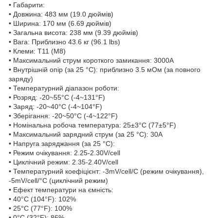
• Габарити:
• Довжина: 483 мм (19.0 дюймів)
• Ширина: 170 мм (6.69 дюймів)
• Загальна висота: 238 мм (9.39 дюймів)
• Вага: Приблизно 43.6 кг (96.1 lbs)
• Клеми: Т11 (M8)
• Максимальний струм короткого замикання: 3000A
• Внутрішній опір (за 25 °C): приблизно 3.5 мОм (за повного
заряду)
• Температурний діапазон роботи:
• Розряд: -20~55°C (-4~131°F)
• Заряд: -20~40°C (-4~104°F)
• Зберігання: -20~50°C (-4~122°F)
• Номінальна робоча температура: 25±3°C (77±5°F)
• Максимальний зарядний струм (за 25 °C): 30A
• Напруга заряджання (за 25 °C):
• Режим очікування: 2.25-2.30V/cell
• Циклічний режим: 2.35-2.40V/cell
• Температурний коефіцієнт: -3mV/cell/C (режим очікування),
-5mV/cell/°C (циклічний режим)
• Ефект температури на ємність:
• 40°C (104°F): 102%
• 25°C (77°F): 100%
• 0°C (32°F): 86%