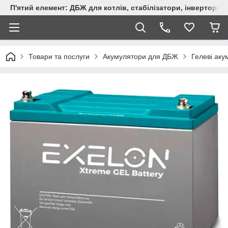
П'ятий елемент: ДБЖ для котлів, стабілізатори, інвертори,
Товари та послуги
Акумулятори для ДБЖ
Гелеві ак