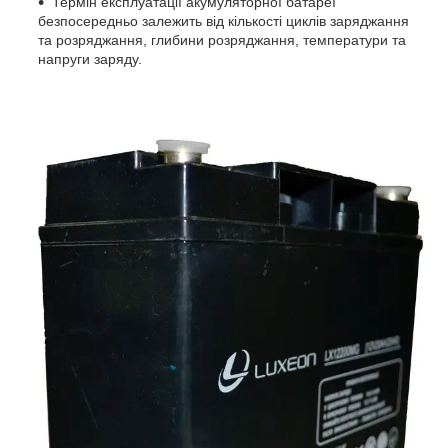
Термін експлуатації акумуляторної батареї
безпосередньо залежить від кількості циклів заряджання
та розряджання, глибини розряджання, температури та
напруги заряду.