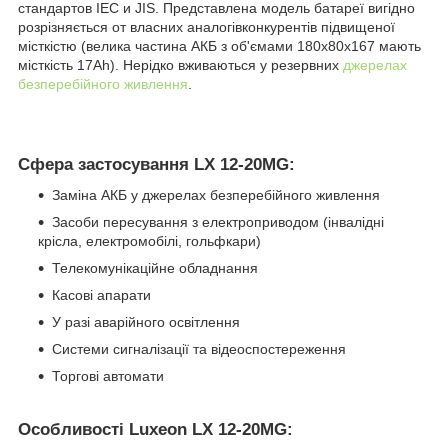
стандартов
IEC и JIS.
Представлена
модель батареї
вигідно
розрізняється
от
власних
аналогів
конкурентів
підвищеної
місткістю (
велика частина
АКБ з
об'ємами
180x80x167 мають
місткість
17Ah).
Нерідко
вживаються
у резервних
джерелах
безперебійного
живлення
.
Сфера застосування LX 12-20MG:
Заміна АКБ у джерелах безперебійного живлення
Засоби пересування з електроприводом (інвалідні
крісла, електромобілі, гольфкари)
Телекомунікаційне обладнання
Касові апарати
У разі аварійного освітлення
Системи сигналізації та відеоспостереження
Торгові автомати
Особливості Luxeon LX 12-20MG: