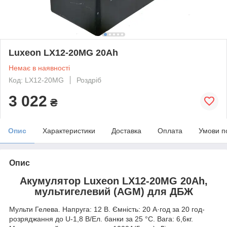
Luxeon LX12-20MG 20Ah
Немає в наявності
Код: LX12-20MG
Роздріб
3 022
₴
Опис
Характеристики
Доставка
Оплата
Умови п
Опис
Акумулятор Luxeon LX12-20MG 20Ah,
мультигелевий (AGM) для ДБЖ
Мульти Гелева. Напруга: 12 В. Ємність: 20 А·год за 20 год-
розряджання до U-1,8 В/Ел. банки за 25 °C. Вага: 6,6кг.