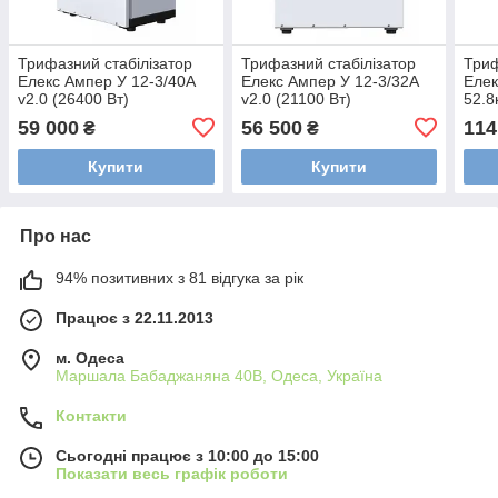
Трифазний стабілізатор
Трифазний стабілізатор
Триф
Елекс Ампер У 12-3/40А
Елекс Ампер У 12-3/32А
Елек
v2.0 (26400 Вт)
v2.0 (21100 Вт)
52.8
59 000
56 500
114
₴
₴
Купити
Купити
Про нас
94% позитивних з 81 відгука за рік
Працює з 22.11.2013
м. Одеса
Маршала Бабаджаняна 40В, Одеса, Україна
Контакти
Сьогодні працює з 10:00 до 15:00
Показати весь графік роботи