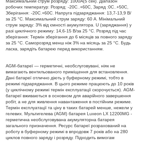
Максимальний струм розряду: 1000А(5 сек). Діапазон
робочих температур: Розряд: -20С..+60С, Заряд :0С..+50С,
Зберігання: -20С.+60С. Напруга підзаряджання: 13,7-13,9 В/
за 25 °C. Максимальний струм заряду: 60 А. Мінімальний
струм заряду: 3% від ємності акумулятора. U (заряджання) у
разі циклічного режиму: 14,6-15 В/за 25 °C. Розряд під час
зберігання: Термін зберігання до 6 місяців за повного заряду
за 25 °C. Саморозряд менш ніж 3% на місяць за 25 °C. Будь
ласка, зарядіть батарею перед використанням.
AGM-батареї — герметичні, необслуговувані,
ніяк не
вимагають
вентильованого
приміщення
для встановлення.
Дані
батареї
отлично
діють
у буферному режимі, тобто в
режимі підзаряджання. В
цього
режиме
працюють
до
10 років
(у
циклічному
режимі термін експлуатації
скорочується
). AGM-
батареї
вживаються
в
основном
для аварійного
завершення
робіт
, а
не
для
живлення
навантаження
в
постійним
режиме.
Термін експлуатації та
ціну
в
таких
батарей
менше
,
нежели
у
гелевих. Мультигелева (AGM)
батарея
Luxeon LX 12200MG -
герметична
необслуговувана акумуляторна батарея
загального
призначення. Ресурс батареї розрахований на
роботу в буферному режимі в
впродовж
7
років
або
на 280
циклов
повного
заряду і
розряду
.
Підходить
вимогам