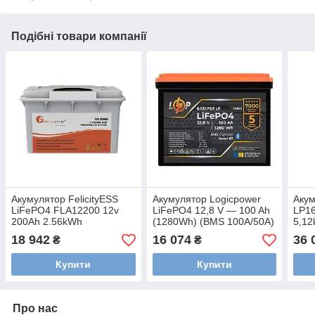
Подібні товари компанії
Акумулятор FelicityESS
Акумулятор Logicpower
Акум
LiFePO4 FLA12200 12v
LiFePO4 12,8 V — 100 Ah
LP16
200Ah 2.56kWh
(1280Wh) (BMS 100A/50А)
5,1
пластик Smart BT
6000
18 942
16 074
36 
₴
₴
Купити
Купити
Про нас