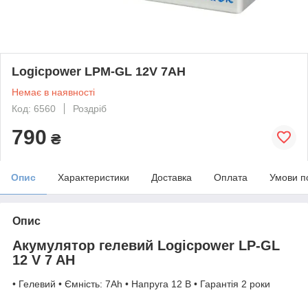
Logicpower LPM-GL 12V 7AH
Немає в наявності
Код: 6560
Роздріб
790
₴
Опис
Характеристики
Доставка
Оплата
Умови п
Опис
Акумулятор гелевий Logicpower LP-GL
12 V 7 AH
• Гелевий • Ємність: 7Ah • Напруга 12 В • Гарантія 2 роки