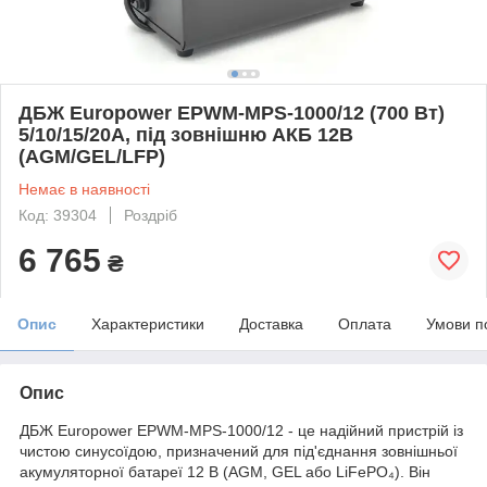
ДБЖ Europower EPWM-MPS-1000/12 (700 Вт)
5/10/15/20А, під зовнішню АКБ 12В
(AGM/GEL/LFP)
Немає в наявності
Код: 39304
Роздріб
6 765
₴
Опис
Характеристики
Доставка
Оплата
Умови п
Опис
ДБЖ Europower EPWM-MPS-1000/12 - це надійний пристрій із
чистою синусоїдою, призначений для під'єднання зовнішньої
акумуляторної батареї 12 В (AGM, GEL або LiFePO₄). Він