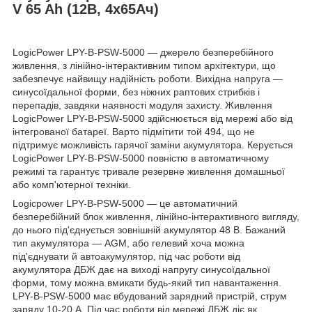
V 65 Ah (12В, 4х65Aч)
LogicPower LPY-B-PSW-5000 — джерело безперебійного
живлення, з лінійно-інтерактивним типом архітектури, що
забезпечує найвищу надійність роботи. Вихідна напруга —
синусоїдальної форми, без ніжних раптових стрибків і
перепадів, завдяки наявності модуля захисту. Живлення
LogicPower LPY-B-PSW-5000 здійснюється від мережі або від
інтегрованої батареї. Варто підмітити той 494, що не
підтримує можливість гарячої заміни акумулятора. Керується
LogicPower LPY-B-PSW-5000 повністю в автоматичному
режимі та гарантує тривале резервне живлення домашньої
або комп'ютерної техніки.
Logicpower LPY-B-PSW-5000 — це автоматичний
безперебійний блок живлення, лінійно-інтерактивного вигляду,
до нього під'єднується зовнішній акумулятор 48 В. Бажаний
тип акумулятора — AGM, або гелевий хоча можна
під'єднувати й автоакумулятор, під час роботи від
акумулятора ДБЖ дає на виході напругу синусоїдальної
форми, тому можна вмикати будь-який тип навантаження.
LPY-B-PSW-5000 має вбудований зарядний пристрій, струм
заряду 10-20 А. Під час роботи від мережі ДБЖ діє як