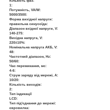
Кількість фаз:
1:
Потужність, VA/W:
5000/3500:
Форма вихідної напруги:
правильна синусоїда:
Діапазон вхідної напруги, V:
140-275:
Вихідна напруга, V:
220±10%:
Номінальна напруга АКБ, V:
48:
Частотний діапазон, Hz:
50/60:
Час перемикання, мс:
4-6:
Струм заряду від мережі, A:
10/20:
Кількість виходів:
2:
Тип індикації
LCD:
Тип під'єднання до мережі:
євровилка: