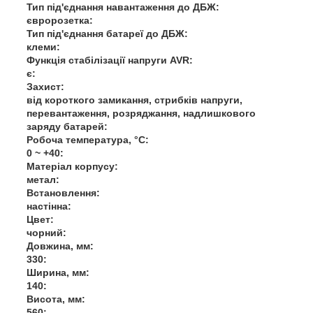
Тип під'єднання навантаження до ДБЖ:
євророзетка:
Тип під'єднання батареї до ДБЖ:
клеми:
Функція стабілізації напруги AVR:
є:
Захист:
від короткого замикання, стрибків напруги,
перевантаження, розряджання, надлишкового
заряду батарей:
Робоча температура, °C:
0 ~ +40:
Матеріал корпусу:
метал:
Встановлення:
настінна:
Цвет:
чорний:
Довжина, мм:
330:
Ширина, мм:
140:
Висота, мм:
560: