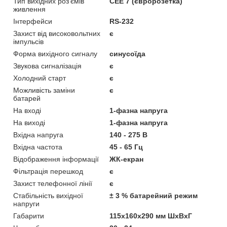
Тип вихідних роз'ємів
CEE 7 (євророзетка)
живлення
Інтерфейси
RS-232
Захист від високовольтних
є
імпульсів
Форма вихідного сигналу
синусоїда
Звукова сигналізація
є
Холодний старт
є
Можливість заміни
є
батарей
На вході
1-фазна напруга
На виході
1-фазна напруга
Вхідна напруга
140 - 275 В
Вхідна частота
45 - 65 Гц
Відображення інформації
ЖК-екран
Фільтрація перешкод
є
Захист телефонної лінії
є
Стабільність вихідної
± 3 % батарейний режим
напруги
Габарити
115x160x290 мм ШхВхГ