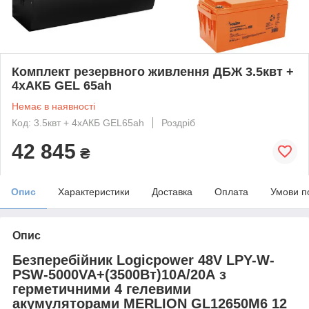
Комплект резервного живлення ДБЖ 3.5квт +
4хАКБ GEL 65ah
Немає в наявності
Код: 3.5квт + 4хАКБ GEL65ah
Роздріб
42 845
₴
Опис
Характеристики
Доставка
Оплата
Умови п
Опис
Безперебійник Logicpower 48V LPY-W-
PSW-5000VA+(3500Вт)10A/20A з
герметичними 4 гелевими
акумуляторами MERLION GL12650M6 12