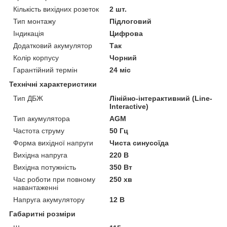
Кількість вихідних розеток
2 шт.
Тип монтажу
Підлоговий
Індикація
Цифрова
Додатковий акумулятор
Так
Колір корпусу
Чорний
Гарантійний термін
24 міс
Технічні характеристики
Тип ДБЖ
Лінійно-інтерактивний (Line-
Interactive)
Тип акумулятора
AGM
Частота струму
50 Гц
Форма вихідної напруги
Чиста синусоїда
Вихідна напруга
220 В
Вихідна потужність
350 Вт
Час роботи при повному
250 хв
навантаженні
Напруга акумулятору
12 В
Габаритні розміри