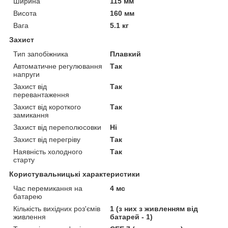
Ширина
115 мм
Висота
160 мм
Вага
5.1 кг
Захист
Тип запобіжника
Плавкий
Автоматичне регулювання
Так
напруги
Захист від
Так
перевантаження
Захист від короткого
Так
замикання
Захист від переполюсовки
Ні
Захист від перегріву
Так
Наявність холодного
Так
старту
Користувальницькі характеристики
Час перемикання на
4 мс
батарею
Кількість вихідних роз'ємів
1 (з них з живленням від
живлення
батарей - 1)