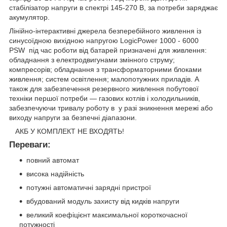
стабілізатор напруги в спектрі 145-270 В, за потреби заряджає
акумулятор.
Лінійно-інтерактивні джерела безперебійного живлення із
синусоїдною вихідною напругою LogicPower 1000 - 6000
PSW під час роботи від батарей призначені для живлення:
обладнання з електродвигунами змінного струму;
компресорів; обладнання з трансформаторними блоками
живлення; систем освітлення; малопотужних приладів. А
також для забезпечення резервного живлення побутової
техніки першої потреби — газових котлів і холодильників,
забезпечуючи тривалу роботу в у разі зникнення мережі або
виходу напруги за безпечні діапазони.
АКБ У КОМПЛЕКТ НЕ ВХОДЯТЬ!
Переваги:
повний автомат
висока надійність
потужні автоматичні зарядні пристрої
вбудований модуль захисту від кидків напруги
великий коефіцієнт максимальної короткочасної
потужності