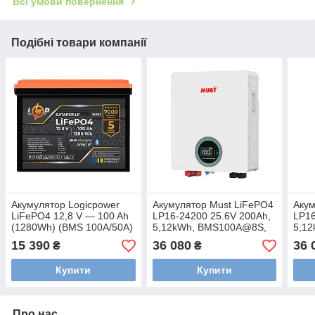
Всі умови повернення
Подібні товари компанії
Акумулятор Logicpower
Акумулятор Must LiFePO4
Акум
LiFePO4 12,8 V — 100 Ah
LP16-24200 25.6V 200Ah,
LP16
(1280Wh) (BMS 100A/50А)
5,12kWh, BMS100A@8S,
5,1
пластик Smart BT
6000 cycles
6000
15 390
36 080
36 
₴
₴
Купити
Купити
Про нас