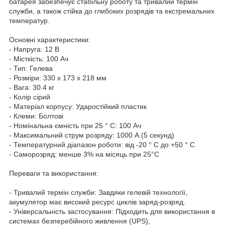
батарея забезпечує стабільну роботу та тривалий термін
служби, а також стійка до глибоких розрядів та екстремальних
температур.
Основні характеристики:
- Напруга: 12 В
- Місткість: 100 Ач
- Тип: Гелева
- Розміри: 330 x 173 x 218 мм
- Вага: 30.4 кг
- Колір сірий
- Матеріал корпусу: Ударостійкий пластик
- Клеми: Болтові
- Номінальна ємність при 25 ° C: 100 Ач
- Максимальний струм розряду: 1000 А (5 секунд)
- Температурний діапазон роботи: від -20 ° C до +50 ° C
- Саморозряд: менше 3% на місяць при 25°C
Переваги та використання:
- Тривалий термін служби: Завдяки гелевій технології,
акумулятор має високий ресурс циклів заряд-розряд.
- Універсальність застосування: Підходить для використання в
системах безперебійного живлення (UPS),