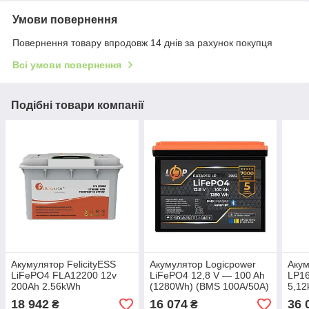
Умови повернення
Повернення товару впродовж 14 днів за рахунок покупця
Всі умови повернення
Подібні товари компанії
Акумулятор FelicityESS
Акумулятор Logicpower
Акум
LiFePO4 FLA12200 12v
LiFePO4 12,8 V — 100 Ah
LP16
200Ah 2.56kWh
(1280Wh) (BMS 100A/50А)
5,1
пластик Smart BT
6000
18 942
16 074
36 
₴
₴