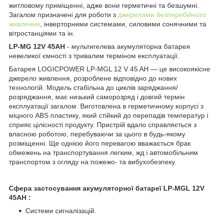
житловому приміщенні, адже вони герметичні та безшумні.
Загалом призначені для роботи з
джерелами безперебійного
живлення
, інверторними системами, силовими сонячними та
вітростанціями та ін.
LP-MG 12V 45AH
- мультигелева акумуляторна батарея
невеликої ємності з тривалим терміном експлуатації.
Батарея LOGICPOWER LP-MGL 12 V 45 AH — це високоякісне
джерело живлення, розроблене відповідно до нових
технологій. Модель стабільна до циклів заряджання/
розряджання, має низький саморозряд і довгий термін
експлуатації загалом. Виготовлена в герметичному корпусі з
міцного ABS пластику, який стійкий до перепадів температур і
сприяє цілісності продукту. Пристрій вдало справляється з
власною роботою, перебуваючи за цього в будь-якому
розміщенні. Ще однією його перевагою вважається брак
обмежень на транспортування легким, жд і автомобільним
транспортом з огляду на пожежо- та вибухобезпеку.
Сфера застосування акумуляторної батареї
LP-MGL 12V
45AH
:
Системи сигналізацій.