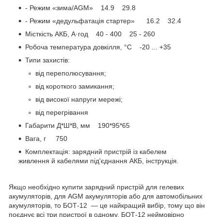
- Режим «зима/AGM» 14.9 29.8
- Режим «дедульфатація стартер» 16.2 32.4
Місткість АКБ, А·год 40 - 400 25 - 260
Робоча температура довкілля, °С -20 ... +35
Типи захистів:
від переполюсування;
від короткого замикання;
від високої напруги мережі;
від перегрівання
Габарити Д*Ш*В, мм 190*95*65
Вага, г 750
Комплектація: зарядний пристрій із кабелем
живлення й кабелями під'єднання АКБ, інструкція.
Якщо необхідно купити зарядний пристрій для гелевих
акумуляторів, для AGM акумуляторів або для автомобільних
акумуляторів, то БОТ-12 — це найкращий вибір, тому що він
поєднує всі три пристрої в одному. БОТ-12 неймовірно