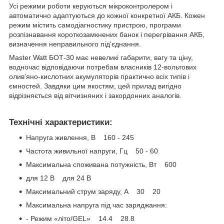
Усі режими роботи керуються мікроконтролером і
автоматично адаптуються до кожної конкретної АКБ. Кожен
режим містить самодіагностику пристрою, програми
розпізнавання короткозамкнених банок і перегрівання АКБ,
визначення неправильного під'єднання.
Master Watt БОТ-30 має невеликі габарити, вагу та ціну,
водночас відповідаючи потребам власників 12-вольтових
олив'яно-кислотних акумуляторів практично всіх типів і
ємностей. Завдяки цим якостям, цей прилад вигідно
відрізняється від вітчизняних і закордонних аналогів.
Технічні характеристики:
Напруга живлення, В 160 - 245
Частота живильної напруги, Гц 50 - 60
Максимальна споживана потужність, Вт 600
для 12 В для 24 В
Максимальний струм заряду, А 30 20
Максимальна напруга під час заряджання:
- Режим «літо/GEL» 14.4 28.8