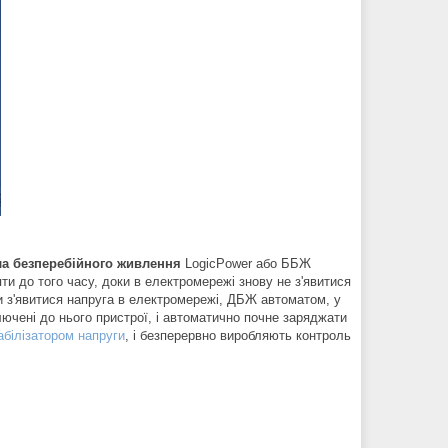
а безперебійного живлення
LogicPower або ББЖ
ти до того часу, доки в електромережі знову не з'явитися
 з'явитися напруга в електромережі, ДБЖ автоматом, у
ючені до нього пристрої, і автоматично почне заряджати
абілізатором напруги
, і безперервно виробляють контроль