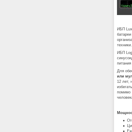
ИБП Lux
батареи
организ
техники.
ИБП Log
синусои
питания
Для обе
или му
12 лет,
избегат
помимо 
человек
Мощнос
От
Ци
Ек