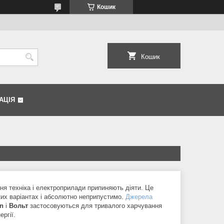
Кошик
Кошик
АЦІЯ
ня техніка і електроприлади припиняють діяти. Це
ких варіантах і абсолютно неприпустимо.
Джерела
n
і
Вольт
застосовуються для тривалого харчування
ргії.