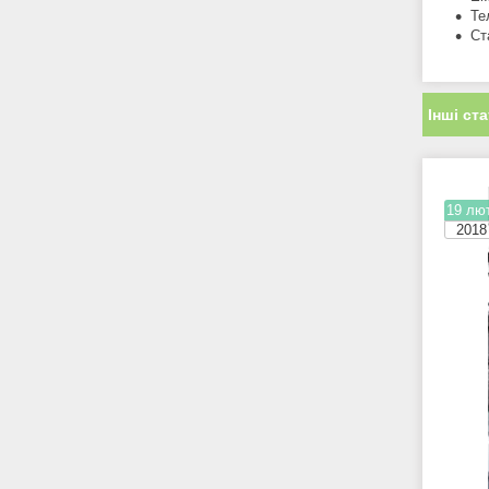
Те
Ст
Інші ста
19 лют
2018