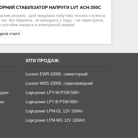
ОРНИЙ СТАБІЛІЗАТОР НАПРУГИ LVT АСН-350С
асник розуміє, щоб придбана побутова техніка служила
час без перебоїв, не виходила з ладу, і не перегорала,
 постійне напруга в електричній мережі.
рсія статті
ХІТИ ПРОДАЖ:
Luxeon EWR-10000, симисторний
Luxeon WDS-10000, сервопривідний
оїдою
Logicpower LPY-W-PSW-500+
ою
Logicpower LPY-B-PSW-500+
Logicpower LPM-GL 12V 100Ah
Logicpower LPM-MG 12V 100AH