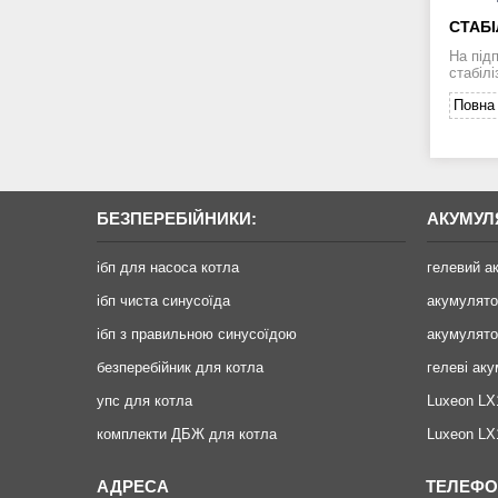
СТАБІ
На під
стабілі
Повна 
БЕЗПЕРЕБІЙНИКИ:
АКУМУЛ
ібп для насоса котла
гелевий а
ібп чиста синусоїда
акумулят
ібп з правильною синусоїдою
акумулято
безперебійник для котла
гелеві ак
упс для котла
Luxeon LX
комплекти ДБЖ для котла
Luxeon L