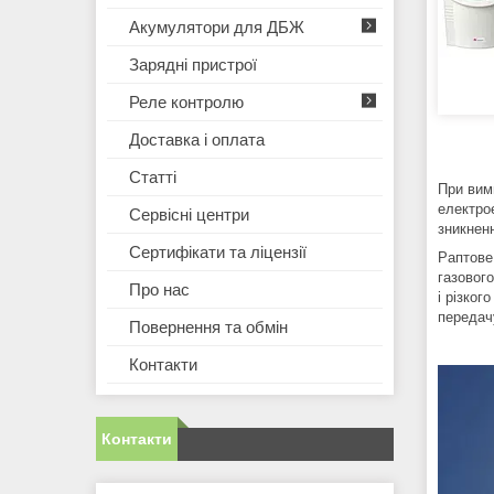
Акумулятори для ДБЖ
Зарядні пристрої
Реле контролю
Доставка і оплата
Статті
При вим
електрое
Сервісні центри
зникненн
Сертифікати та ліцензії
Раптове 
газовог
Про нас
і різко
передач
Повернення та обмін
Контакти
Контакти