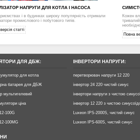
ЛІЗАТОР НАПРУГИ ДЛЯ КОТЛА І НАСОСА
СИМІСТ
приємствах і в будинках широку популярність отримали
Кожен вл
затори промислового і побутового типів.
тривалий 
необхідно
версія статті
Повна ве
ЯТОРИ ДЛЯ ДБЖ:
ІНВЕРТОРИ НАПРУГИ:
кумулятор для котла
перетворювач напруги 12 220
орна батарея для ДБЖ
інвертор 24 220 чистий синус
р мультигелевий
інвертори напруги з чистою синус
умулятори ціна
інвертор 12 220 з чистою синусоїд
12-100G
Luxeon IPS-2000S, чистий синус
X12-100MG
Luxeon IPS-600S, чистий синус