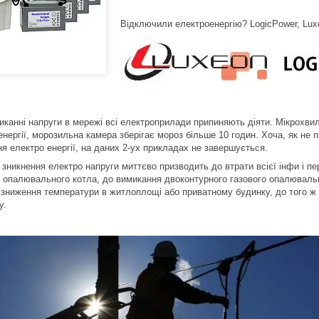
Відключили електроенергію? LogicPower, Lux
иканні напруги в мережі всі електроприлади припиняють діяти. Мікрохви
нергії, морозильна камера зберігає мороз більше 10 годин. Хоча, як не 
я електро енергії, на даних 2-ух прикладах не завершується.
зникнення електро напруги миттєво призводить до втрати всієї інфи і пе
о опалювального котла, до вимикання двоконтурного газового опалювальн
го зниження температури в житлоплощі або приватному будинку, до того 
у.