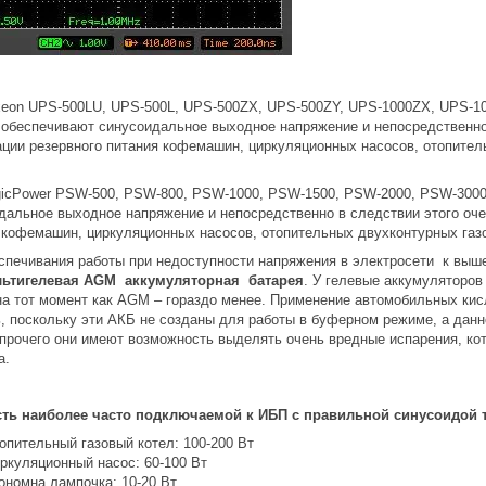
eon UPS-500LU, UPS-500L, UPS-500ZX, UPS-500ZY, UPS-1000ZX, UPS-10
 обеспечивают синусоидальное выходное напряжение и непосредственно
ации резервного питания кофемашин, циркуляционных насосов, отопител
icPower PSW-500, PSW-800, PSW-1000, PSW-1500, PSW-2000, PSW-3000 
дальное выходное напряжение и непосредственно в следствии этого оче
 кофемашин, циркуляционных насосов, отопительных двухконтурных газо
спечивания работы при недоступности напряжения в электросети к в
льтигелевая AGM аккумуляторная батарея
. У гелевые аккумуляторов
 на тот момент как AGM – гораздо менее. Применение автомобильных ки
ь, поскольку эти АКБ не созданы для работы в буферном режиме, а данн
прочего они имеют возможность выделять очень вредные испарения, ко
а.
ть наиболее часто подключаемой к ИБП с правильной синусоидой т
опительный газовый котел: 100-200 Вт
ркуляционный насос: 60-100 Вт
ономна лампочка: 10-20 Вт