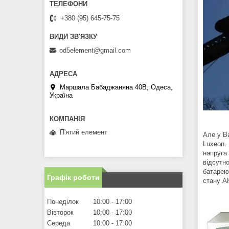
+380 (95) 645-75-75
od5element@gmail.com
Маршала Бабаджаняна 40В, Одеса,
Україна
П'ятий елемент
Але у В
Luxeon. 
напруга
відсутн
батарею
Графік роботи
стану АК
Понеділок
10:00
17:00
Вівторок
10:00
17:00
Середа
10:00
17:00