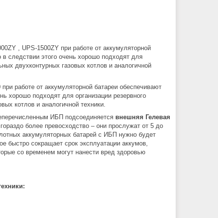
00ZY , UPS-1500ZY при работе от аккумуляторной
 в следствии этого очень хорошо подходят для
ьных двухконтурных газовых котлов и аналогичной
при работе от аккумуляторной батареи обеспечивают
нь хорошо подходят для организации резервного
вых котлов и аналогичной техники.
ышеперечисленным ИБП подсоединяется
внешняя Гелевая
 гораздо более превосходство – они прослужат от 5 до
слотных аккумуляторных батарей с ИБП нужно будет
ое быстро сокращает срок эксплуатации аккумов,
торые со временем могут нанести вред здоровью
ехники: