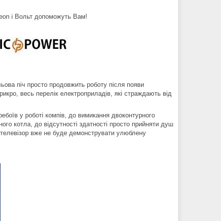
eon і Вольт допоможуть Вам!
льова піч просто продовжить роботу після появи
прикро, весь перелік електроприладів, які страждають від
ребоїв у роботі компів, до вимикання двоконтурного
ого котла, до відсутності здатності просто прийняти душ
ж телевізор вже не буде демонструвати улюблену