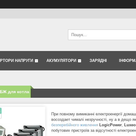
ЕРТОРИ НАПРУГИ
АКУМУЛЯТОРИ
ЗАРЯДНІ
ІНФОРМ
БЖ для котла
.
При повному вимиканні електроенергії домаш
восоздает чималі незручності, ну а в дещо я
безперебійного живлення
LogicPower
,
Luxeo
побутових пристроїв за відсутності електроене