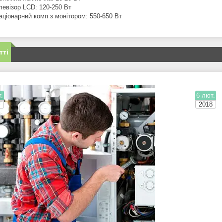
левізор LCD: 120-250 Вт
аціонарний комп з монітором: 550-650 Вт
тті
.
6 лют.
2018