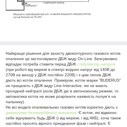
Найкраще рішення для захисту двоконтурного газового котла
опалення це застосовувати ДБЖ виду On-Line. Безсумнівно
відпадає потреба ставити перед ДБЖ
стабілізатор напруги
(при роботі від мережі в спектрі вхідних напруг від 140В до
270В на виході у ДБЖ постійно 220В) і з цим типом ДБЖ
діють всі котли опалення. Приміром, котли марки "BUDERUS"
не працюють з ДБЖ виду Line-Interactive, які не мають
прохідний нейтралі (коли ДБЖ діє в автономному режимі, то
автоматика котла не може розрізнити наявність полум'я на
пальнику).
Не всі моделі опалювальних газових котлів коректно діють з
джерелами безперебійного живлення
. Є котли, які відмінно
себе відчувають будь ДБЖ (і від мережі, і від АКБ), хоча також
настійно просять вірного приєднання фази і нейтралі. Є