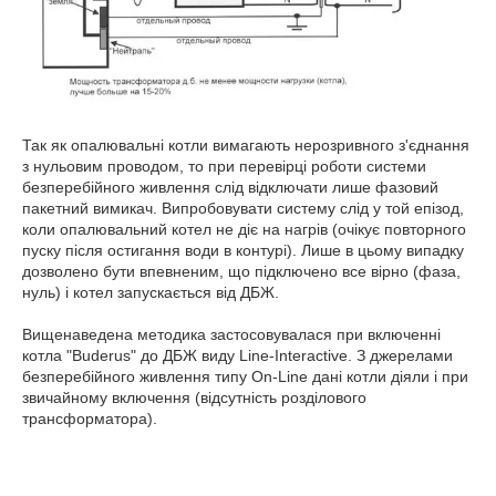
Так як опалювальні котли вимагають нерозривного з'єднання
з нульовим проводом, то при перевірці роботи системи
безперебійного живлення слід відключати лише фазовий
пакетний вимикач. Випробовувати систему слід у той епізод,
коли опалювальний котел не діє на нагрів (очікує повторного
пуску після остигання води в контурі). Лише в цьому випадку
дозволено бути впевненим, що підключено все вірно (фаза,
нуль) і котел запускається від ДБЖ.
Вищенаведена методика застосовувалася при включенні
котла "Buderus" до ДБЖ виду Line-Interactive. З джерелами
безперебійного живлення типу On-Line дані котли діяли і при
звичайному включення (відсутність розділового
трансформатора).