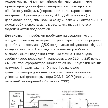
моделі котлів, які для звичайного функціонування, крім
вірного приєднання фази і нейтралі, настійно просять
обов'язкову нейтраль (жорстка нейтраль, гарантована
нейтраль). В режимі роботи від АКБ ДБЖ повністю (за
допомогою реле) вимикає цю саму «наскрізну нейтраль» і на
виході робить свою власну модель, яка як раз і не всіх
моделей котлів подобається.
Для вирішення проблеми необхідно на введення котла
понудительно подати вхідні нейтраль, проте безпосередньо
це робити неможливо, ДБЖ не допускає об'єднання вхідний і
вихідний нейтралі. Необхідно гальванічно розв'язати
висновок ДБЖ і введення котла. Це можна, і необхідно,
зробити через розділовий трансформатор 220 на 220 вольт.
Ємність трансформатора вибирається на 10 відсотків більше
потужності навантаження. У якості розділового
трансформатора дозволено використовувати звичайні
універсальні трансформатори ОСМ1, ОСР (напруга на
первинній та вторинній обмотках - 220В).