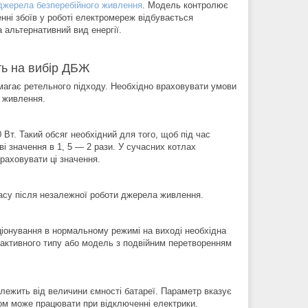
джерела безперебійного живлення
. Модель контролює
енні збоїв у роботі електромереж відбувається
 альтернативний вид енергії.
ть на вибір ДБЖ
агає ретельного підходу. Необхідно враховувати умови
а живлення.
Вт. Такий обсяг необхідний для того, щоб під час
 значення в 1, 5 — 2 рази. У сучасних котлах
раховувати ці значення.
часу після незалежної роботи джерела живлення.
іонування в нормальному режимі на виході необхідна
рактивного типу або модель з подвійним перетворенням
лежить від величини ємності батареї. Параметр вказує
сом може працювати при відключенні електрики.