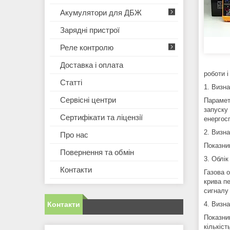
Акумулятори для ДБЖ
Зарядні пристрої
Реле контролю
Доставка і оплата
роботи 
Статті
1. Визн
Сервісні центри
Парамет
запуску
Сертифікати та ліцензії
енергос
2. Визн
Про нас
Показни
Повернення та обмін
3. Облік
Контакти
Газова 
крива п
сигналу 
4. Визна
Контакти
Показни
кількіс