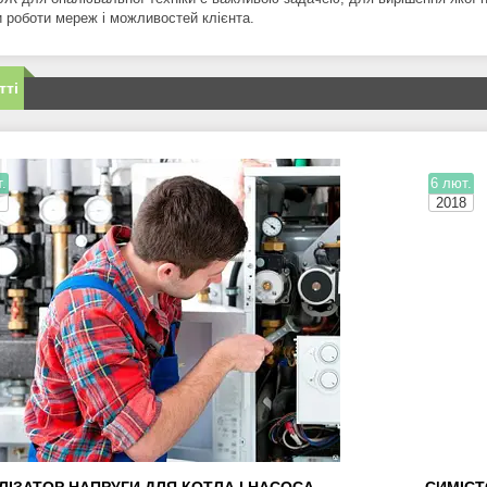
 роботи мереж і можливостей клієнта.
тті
.
6 лют.
2018
ЛІЗАТОР НАПРУГИ ДЛЯ КОТЛА І НАСОСА
СИМІСТ