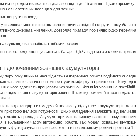
ьним періодом вважається діапазон від 5 до 15 хвилин. Цього проміжку 
но без негативних наслідків для техніки.
ник напруги на вході.
ту опалювальної техніки впливає величина вхідної напруги. Тому більш 
ативного джерела живлення, дозволяє приладу порівняно рідко перемик
ння.
на функція, яка запобігає глибокий розряд.
мін такого роду зменшує ємність батареї ДБЖ, від якого залежить тривал
 підключенням зовнішніх акумуляторів
ну пору року виникає необхідність безперервної роботи подібного облад
ткий час змінює значення температури комфорту в приміщенні. Тому одні
ння є його здатність працювати без зупинок. Функціонування на постійні
стю підключення акумуляторів ззовні. В такому режимі батареї подають 
атися.
нність від стандартних моделей полягає у відсутності акумуляторів для 
го пристрою великої потужності. Вибір обладнання залежить від величини
ну кількість приладів. Акумулятори мають високу вартість. Тому економ
я із збільшеним часом автономної роботи. Такі моделі оснащені внутріш
чують функціонування газового котла в незалежному режимі протягом 1 
БЖ для опалювальної техніки є важливою задачею, для вирішення якої не