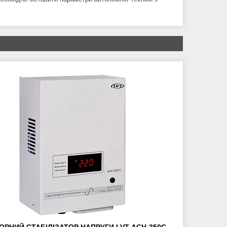
ОРНИЙ СТАБІЛІЗАТОР НАПРУГИ LVT АСН-350С