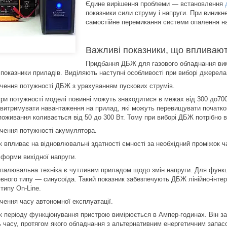
Єдине вирішення проблеми — встановлення
показники сили струму і напруги. При виникн
самостійне перемикання системи опалення на
Важливі показники, що впливаю
Придбання ДБЖ для газового обладнання вим
і показники приладів. Виділяють наступні особливості при виборі джерел
ачення потужності ДБЖ з урахуванням пускових струмів.
ри потужності моделі повинні можуть знаходитися в межах від 300 до700 
 витримувати навантаження на прилад, які можуть перевищувати початкові
поживання коливається від 50 до 300 Вт. Тому при виборі ДБЖ потрібно в
ачення потужності акумулятора.
к впливає на відновлювальні здатності ємності за необхідний проміжок 
 форми вихідної напруги.
опалювальна техніка є чутливим приладом щодо змін напруги. Для функц
евного типу — синусоїда. Такий показник забезпечують ДБЖ лінійно-інте
типу On-Line.
чення часу автономної експлуатації.
к періоду функціонування пристрою вимірюється в Ампер-годинах. Він за
ть часу, протягом якого обладнання з альтернативним енергетичним запа