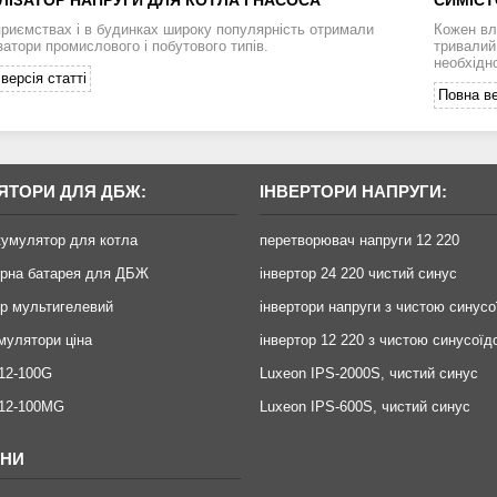
приємствах і в будинках широку популярність отримали
Кожен вл
затори промислового і побутового типів.
тривалий 
необхідно
версія статті
Повна ве
ЯТОРИ ДЛЯ ДБЖ:
ІНВЕРТОРИ НАПРУГИ:
кумулятор для котла
перетворювач напруги 12 220
орна батарея для ДБЖ
інвертор 24 220 чистий синус
р мультигелевий
інвертори напруги з чистою синус
умулятори ціна
інвертор 12 220 з чистою синусоїд
12-100G
Luxeon IPS-2000S, чистий синус
X12-100MG
Luxeon IPS-600S, чистий синус