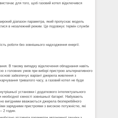
вистачає для того, щоб газовий котел відключився
широкий діапазон параметра, який пропускає модель
атися в незалежний режим. Це подовжує термін служби
ість роботи без зовнішнього надходження енергії.
нання. В такому випадку відключення обладнання навіть
єю з головних умов при виборі пристрою альтернативного
й основі забезпечує варіант джерела живлення з
харчування тривалого часу, а газовий котел не буде
внутрішньої установки і додаткового інтелектуального
 необхідної ємності зовнішньої батареї. Набувають
ічно вигідними вважаються джерела безперебійного
німи зарядними пристроями з високою потужністю, які
— 2 годин.
обхідно зіставити параметри автономної техніки з