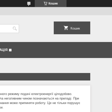
Кошик
Кошик
АЦІЯ
ного режиму подачі електроенергії цілодобово.
тла негативним чином позначаються на приладі. При
нання може припиняти роботу. Це не тільки порушує
ки.