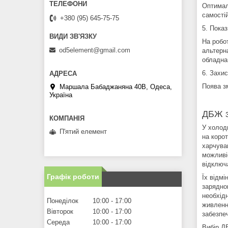
Оптимал
самостій
+380 (95) 645-75-75
5. Показ
На робо
od5element@gmail.com
альтерн
обладна
6. Захис
Поява з
Маршала Бабаджаняна 40В, Одеса,
Україна
ДБЖ з
У холод
П'ятий елемент
на коро
харчува
можливі
відключ
Графік роботи
Їх відмі
зарядно
необхід
Понеділок
10:00
17:00
живленн
Вівторок
10:00
17:00
забезпе
Середа
10:00
17:00
Вибір Д