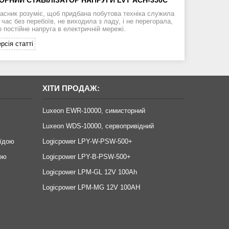
асник розуміє, щоб придбана побутова техніка служила
час без перебоїв, не виходила з ладу, і не перегорала,
 постійне напруга в електричній мережі.
рсія статті
ХІТИ ПРОДАЖ:
Luxeon EWR-10000, симисторний
Luxeon WDS-10000, сервопривідний
оїдою
Logicpower LPY-W-PSW-500+
ою
Logicpower LPY-B-PSW-500+
Logicpower LPM-GL 12V 100Ah
Logicpower LPM-MG 12V 100AH