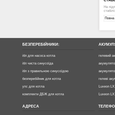
На під
стабілі
Повна 
БЕЗПЕРЕБІЙНИКИ:
АКУМУЛ
ібп для насоса котла
гелевий а
ібп чиста синусоїда
акумулят
ібп з правильною синусоїдою
акумулято
безперебійник для котла
гелеві ак
упс для котла
Luxeon LX
комплекти ДБЖ для котла
Luxeon L