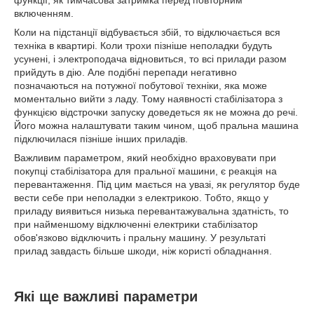
функції, як тимчасова затримка перед повторним
включенням.
Коли на підстанції відбувається збій, то відключається вся
техніка в квартирі. Коли трохи пізніше неполадки будуть
усунені, і электроподача відновиться, то всі прилади разом
прийдуть в дію. Але подібні перепади негативно
позначаються на потужної побутової техніки, яка може
моментально вийти з ладу. Тому наявності стабілізатора з
функцією відстрочки запуску доведеться як не можна до речі.
Його можна налаштувати таким чином, щоб пральна машина
підключилася пізніше інших приладів.
Важливим параметром, який необхідно враховувати при
покупці стабілізатора для пральної машини, є реакція на
перевантаження. Під цим мається на увазі, як регулятор буде
вести себе при неполадки з електрикою. Тобто, якщо у
приладу виявиться низька перевантажувальна здатність, то
при найменшому відключенні електрики стабілізатор
обов'язково відключить і пральну машину. У результаті
прилад завдасть більше шкоди, ніж користі обладнання.
Які ще важливі параметри