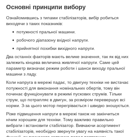
Основні принципи вибору
Ознайомившись з типами стабілізаторів, вибір робиться
виходячи з таких показників:
потужності пральної машини.
робочого діапазону вхідної напруги.
прийнятної похибки вихідного напруги.
Два останніх факторів мають велике значення, так як від них
залежить кінцева величина живлячої напруги. Саме цей
параметр визначає режим роботи і шанси виходу пральної
машини з ладу.
Коли напруга в мережі падає, то двигуну техніки не вистачає
потужності для виконання номінальних обертів, тому він
починає функціонувати в режимі пускових струмів. Тільки
струм, що потрапляє в двигун, за розміром перевершує всі
норми. З-за цього мотор перегрівається і швидко зношується.
Різке підвищення напруги в мережі також не закінчиться
нічим хорошим для техніки. Тому важливо правильно
вибрати і встановити стабілізатор. Вивчаючи асортимент
стабілізаторів, необхідно звернути увагу на наявність такої