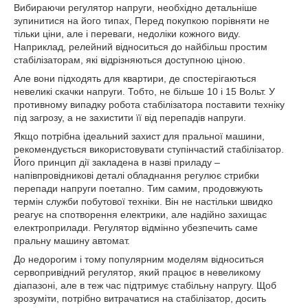
Вибираючи регулятор напруги, необхідно детальніше
зупинитися на його типах, Перед покупкою порівняти не
тільки ціни, але і переваги, недоліки кожного виду.
Наприклад, релейний відноситься до найбільш простим
стабілізаторам, які відрізняються доступною ціною.
Але вони підходять для квартири, де спостерігаються
невеликі скачки напруги. Тобто, не більше 10 і 15 Вольт. У
противному випадку робота стабілізатора поставити техніку
під загрозу, а не захистити її від перепадів напруги.
Якщо потрібна ідеальний захист для пральної машини,
рекомендується використовувати ступінчастий стабілізатор.
Його принцип дії закладена в назві приладу –
напівпровідникові деталі обладнання регулює стрибки
перепади напруги поетапно. Тим самим, продовжують
термін служби побутової техніки. Він не настільки швидко
реагує на спотворення електрики, але надійно захищає
електроприлади. Регулятор відмінно убезпечить саме
пральну машину автомат.
До недорогим і тому популярним моделям відноситься
сервопривідний регулятор, який працює в невеликому
діапазоні, але в теж час підтримує стабільну напругу. Щоб
зрозуміти, потрібно витрачатися на стабілізатор, досить