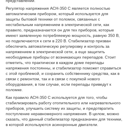
представлений.
Регулятор напряжения АСН-350 С является полностью
автоматическим прибором, который используется для
защиты бытовой техники от поломок, связанных с
нестабильным напряжением в электрической сети, как
правило, предназначается он для тех приборов, которые
имеют заявленную потребляемую мощность, равную 350 В,
но подключаются к сети в 220 В. Стабилизатор призван
обеспечить автоматическую регулировку и контроль за
напряжением в электрической сети, а еще защитить
необходимые приборы от возникающих перепадов. Стоит
отметить, что практически в каждом доме перепады
напряжения постоянны, и стабилизатор поможет справиться
с этой проблемой, и сохранить собственнику средства, как в
связи с ремонтом, так и в связи с покупкой нового
оборудования, в том случае, если перепады приведут к
поломке.
Как правило АСН-350 С используется для того, чтобы
стабилизировать работу отопительного или нагревательного
приборов, улучшить систему их защиты, и предотвратить
поступление неравномерного напряжения. В целом, можно
сказать, что данный стабилизатор предназначен для техники,
в которой используются асинхронные двигатели.