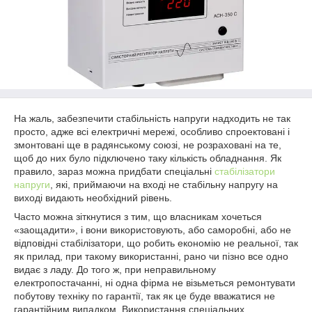
На жаль, забезпечити стабільність напруги надходить не так
просто, адже всі електричні мережі, особливо спроектовані і
змонтовані ще в радянському союзі, не розраховані на те,
щоб до них було підключено таку кількість обладнання. Як
правило, зараз можна придбати спеціальні
стабілізатори
напруги
, які, приймаючи на вході не стабільну напругу на
виході видають необхідний рівень.
Часто можна зіткнутися з тим, що власникам хочеться
«заощадити», і вони використовують, або саморобні, або не
відповідні стабілізатори, що робить економію не реальної, так
як прилад, при такому використанні, рано чи пізно все одно
видає з ладу. До того ж, при неправильному
електропостачанні, ні одна фірма не візьметься ремонтувати
побутову техніку по гарантії, так як це буде вважатися не
гарантійним випадком. Використання спеціальних