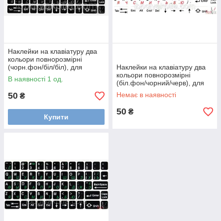
Наклейки на клавіатуру два
кольори повнорозмірні
(чорн.фон/біл/біл), для
Наклейки на клавіатуру два
клавіатури ноутбука
кольори повнорозмірні
В наявності 1 од.
(біл.фон/чорний/черв), для
клавіатури ноутбука
50
Немає в наявності
₴
50
₴
Купити