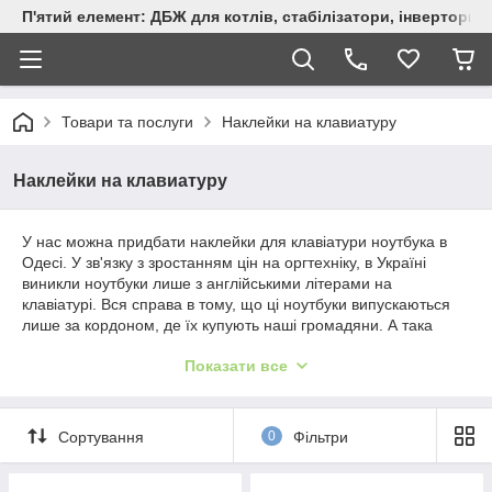
П'ятий елемент: ДБЖ для котлів, стабілізатори, інвертори,
Товари та послуги
Наклейки на клавиатуру
Наклейки на клавиатуру
У нас можна придбати наклейки для клавіатури ноутбука в
Одесі. У зв'язку з зростанням цін на оргтехніку, в Україні
виникли ноутбуки лише з англійськими літерами на
клавіатурі. Вся справа в тому, що ці ноутбуки випускаються
лише за кордоном, де їх купують наші громадяни. А така
придбання разом із доставкою коштує набагато дешевше, ніж
Показати все
в Україні. Саме тому працювати з набором тексту доводиться
майже наосліп. Однак це можна виправити, оскільки є кілька
варіантів додати на клавіатуру російську мову.
Сортування
0
Фільтри
Наприклад, наклеїти прозорі наклейки з російськими
літерами тощо. На наклейці надруковано літери кирилиці.
Через те, що вони прозорі, англійські літери, які були на