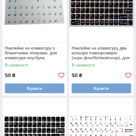
Наклейки на клавіатуру з
Наклейки на клавіатуру два
блакитними літерами, для
кольори повнорозмірні
клавіатури ноутбука
(чорн.фон/біл/жовтогар), для
клавіатури ноутбука
В наявності
В наявності
50
50
₴
₴
Купити
Купити