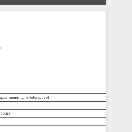
й
ерактивний (Line-Interactive)
усоїда