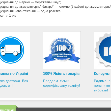
д'єднання до мережі — мережевий шнур;
д'єднання до акумуляторної батареї — клемне (2 кабелі до акумуляторної
д'єднання навантаження — одна розетка;
рантія 1 рік
авка по Україні
100% Якість товарів
Консульт
ка доставка. Без
Продаем тільки
Радимо, п
доплат!
сертифіковану техніку!
пояснимо
вибрати!
еристики