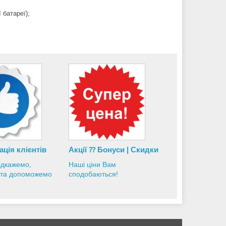
 батареї);
ація
клієнтів
Акції ⁇ Бонуси | Скидки
ідкажемо,
Наші ціни Вам
 та допоможемо
сподобаються!