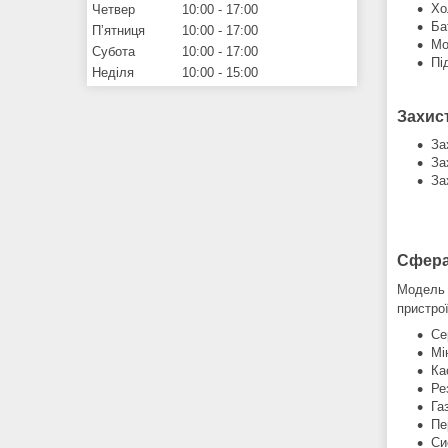
Хо
Четвер
10:00
17:00
Ба
Пʼятниця
10:00
17:00
Мо
Субота
10:00
17:00
Пі
Неділя
10:00
15:00
Захис
За
За
За
Сфера
Модель 
пристро
Се
Мі
Ка
Ре
Га
Пе
Си