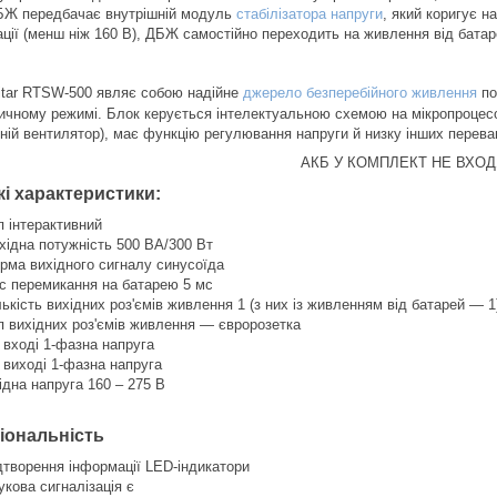
БЖ передбачає внутрішній модуль
стабілізатора напруги
, який коригує 
ації (менш ніж 160 В), ДБЖ самостійно переходить на живлення від батар
itar
RTSW-500
являє собою надійне
джерело безперебійного живлення
по
ичному режимі. Блок керується інтелектуальною схемою на мікропроцесор
шній вентилятор), має функцію регулювання напруги й низку інших переваг
АКБ У КОМПЛЕКТ НЕ ВХОД
кі характеристики:
п інтерактивний
хідна потужність 500 ВА/300 Вт
рма вихідного сигналу синусоїда
с перемикання на батарею 5 мс
лькість вихідних роз'ємів живлення 1 (з них із живленням від батарей — 1
п вихідних роз'ємів живлення — євророзетка
 вході 1-фазна напруга
 виході 1-фазна напруга
ідна напруга 160 – 275 В
іональність
дтворення інформації LED-індикатори
укова сигналізація є