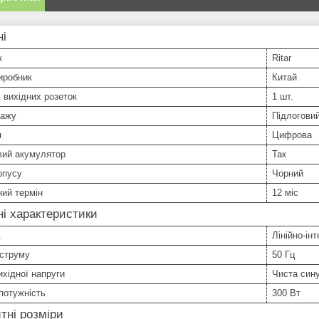
ні
к
Ritar
иробник
Китай
ь вихідних розеток
1 шт.
тажу
Підлогови
я
Цифрова
вий акумулятор
Так
рпусу
Чорний
ний термін
12 міс
ні характеристики
Ж
Лінійно-інт
 струму
50 Гц
хідної напруги
Чиста син
потужність
300 Вт
тні розміри