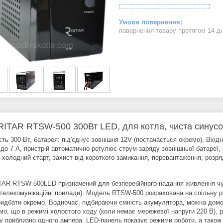
повернення товару протягом 14 д
ITAR RTSW-500 300Вт LED, для котла, чиста синусо
сть 300 Вт, батарея: під'єднує зовнішня 12V (постачається окремо), Вхі
 до 7 А, пристрій автоматично регулює струм заряду зовнішньої батареї, 
, холодний старт, захист від короткого замикання, перевантаження, розр
AR RTSW-500LED призначений для безперебійного надання живлення чут
 телекомунікаційні прилади). Модель
RTSW-500
розрахована на спільну р
ридбати окремо. Водночас, підбираючи ємність акумулятора, можна домог
мо, що в режимі холостого ходу (коли немає мережевої напруги 220 В), 
у приблизно одного ампера. LED-панель показує режими роботи, а також 