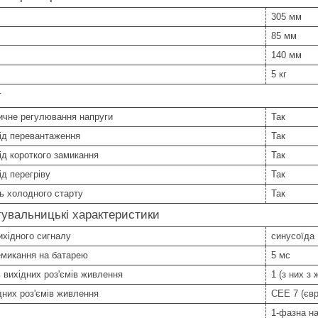
305 мм
85 мм
140 мм
5 кг
т
ичне регулювання напруги
Так
ід перевантаження
Так
ід короткого замикання
Так
ід перегріву
Так
ь холодного старту
Так
увальницькі характеристики
хідного сигналу
синусоїда
емикання на батарею
5 мс
ь вихідних роз'ємів живлення
1 (з них з
дних роз'ємів живлення
CEE 7 (євр
1-фазна н