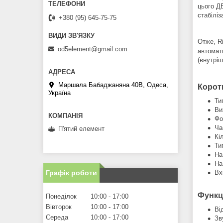
цього Д
стабіліз
+380 (95) 645-75-75
Отже, R
od5element@gmail.com
автомат
(внутрі
Маршала Бабаджаняна 40В, Одеса,
Корот
Україна
Ти
Ви
Фо
Ча
П'ятий елемент
Кі
Ти
На
На
Вх
Графік роботи
Функц
Понеділок
10:00
17:00
Вівторок
10:00
17:00
Ві
Середа
10:00
17:00
Зв