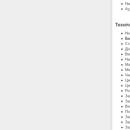
На
Ау
Техні
Но
Ба
Ст
Ді
Ви
На
Ма
Мі
Ча
Ци
Ци
Ро
За
За
Ве
По
За
За
За