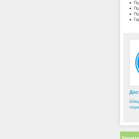
Пі
Пі
Пі
Га
Дост
Швид
пере
Характ