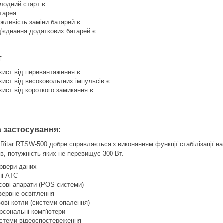
лодний старт є
тарея
жливість заміни батарей є
д'єднання додаткових батарей є
т
хист від перевантаження є
хист від високовольтних імпульсів є
хист від короткого замикання є
 застосування:
Ritar
RTSW-500
добре справляється з виконанням функції стабілізації н
їв, потужність яких не перевищує 300 Вт.
рвери даних
ні АТС
сові апарати (POS системи)
зервне освітлення
зові котли (системи опалення)
рсональні комп'ютери
стеми відеоспостереження