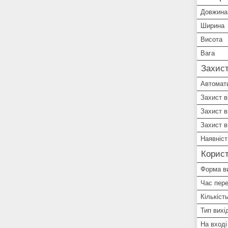
Довжина
Ширина
Висота
Вага
Захис
Автомат
Захист в
Захист в
Захист в
Наявніст
Корист
Форма ви
Час пер
Кількіст
Тип вихі
На вході