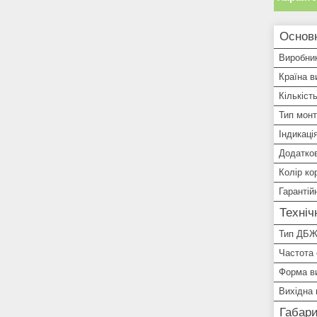
Основ
Виробни
Країна в
Кількіст
Тип мон
Індикаці
Додатко
Колір ко
Гарантій
Техніч
Тип ДБ
Частота
Форма ви
Вихідна 
Габари