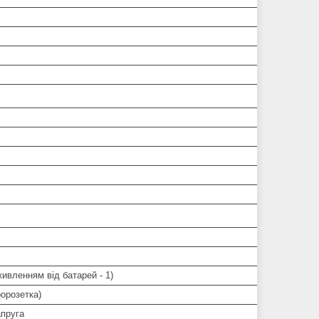
 живленням від батарей - 1)
орозетка)
апруга