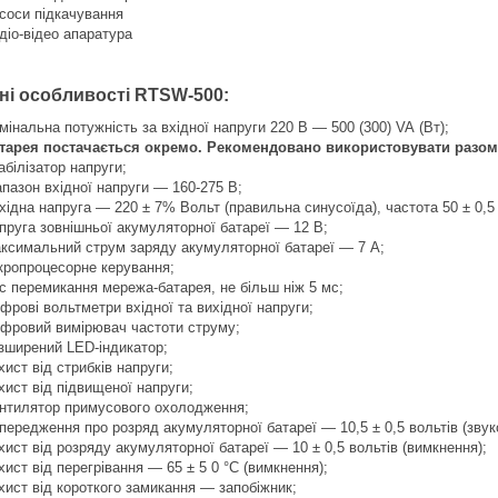
соси підкачування
діо-відео апаратура
чні особливості
RTSW-500
:
мінальна потужність за вхідної напруги 220 В — 500 (300) VA (Вт);
тарея постачається окремо. Рекомендовано використовувати разом 
абілізатор напруги;
апазон вхідної напруги — 160-275 В;
хідна напруга — 220 ± 7% Вольт (правильна синусоїда), частота 50 ± 0,5 
пруга зовнішньої акумуляторної батареї — 12 В;
ксимальний струм заряду акумуляторної батареї — 7 А;
кропроцесорне керування;
с перемикання мережа-батарея, не більш ніж 5 мс;
фрові вольтметри вхідної та вихідної напруги;
фровий вимірювач частоти струму;
зширений LED-індикатор;
хист від стрибків напруги;
хист від підвищеної напруги;
нтилятор примусового охолодження;
передження про розряд акумуляторної батареї — 10,5 ± 0,5 вольтів (звук
хист від розряду акумуляторної батареї — 10 ± 0,5 вольтів (вимкнення);
хист від перегрівання — 65 ± 5 0 °C (вимкнення);
хист від короткого замикання — запобіжник;