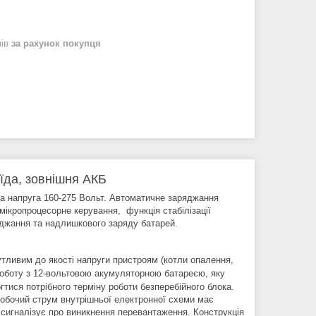
нів
за рахунок покупця
їда, зовнішня АКБ
дна напруга 160-275 Вольт. Автоматичне заряджання
мікропроцесорне керування, функція стабілізації
яджання та надлишкового заряду батарей.
ливим до якості напруги пристроям (котли опалення,
оботу з 12-вольтовою акумуляторною батареєю, яку
тися потрібного терміну роботи безперебійного блока.
робочий струм внутрішньої електронної схеми має
сигналізує про виникнення перевантаження. Конструкція