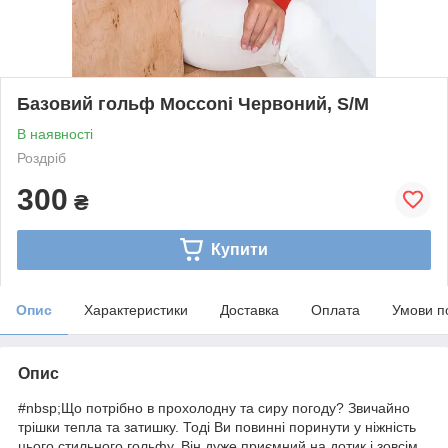
Базовий гольф Mocconi Червоний, S/M
В наявності
Роздріб
300
₴
Купити
Опис
Характеристики
Доставка
Оплата
Умови п
Опис
#nbsp;Що потрібно в прохолодну та сиру погоду? Звичайно
трішки тепла та затишку. Тоді Ви повинні поринути у ніжність
цього стильного гольфу. Він дуже приємний на дотик і зовсім