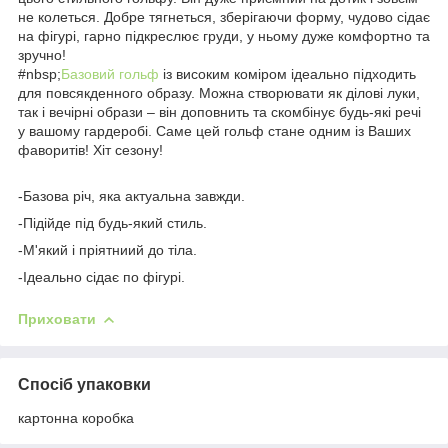
не колеться. Добре тягнеться, зберігаючи форму, чудово сідає
на фігурі, гарно підкреслює груди, у ньому дуже комфортно та
зручно!
#nbsp;
Базовий гольф
із високим коміром ідеально підходить
для повсякденного образу. Можна створювати як ділові луки,
так і вечірні образи – він доповнить та скомбінує будь-які речі
у вашому гардеробі. Саме цей гольф стане одним із Ваших
фаворитів! Хіт сезону!
-Базова річ, яка актуальна завжди.
-Підійде під будь-який стиль.
-М'який і пріятниий до тіла.
-Ідеально сідає по фігурі.
Приховати
Спосіб упаковки
картонна коробка