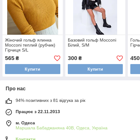
Жіночий гольф ялинка
Базовий гольф Mocconi
Голь
Mocconi теплий (рубчик)
Білий, S/M
Гірч
Гірчиця S/L
565
300
450
₴
₴
Купити
Купити
Про нас
94% позитивних з 81 відгука за рік
Працює з 22.11.2013
м. Одеса
Маршала Бабаджаняна 40В, Одеса, Україна
Контакти