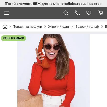
П'ятий елемент: ДБЖ для котлів, стабілізатори, інвертори,
Товари та послуги
Жіночий одяг
Базовий гольф
Б
РОЗПРОДАЖ