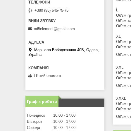
L
+380 (95) 645-75-75
Об'єм гр
Об'єм та
Об'єм ст
od5element@gmail.com
XL
Об'єм гр
Об'єм та
Маршала Бабаджаняна 40В, Одеса,
Україна
Об'єм ст
XXL
Об'єм гр
П'ятий елемент
Об'єм та
Об'єм ст
XXXL
Графік роботи
Об'єм гр
Об'єм та
Понеділок
10:00
17:00
Об'єм ст
Вівторок
10:00
17:00
Середа
10:00
17:00