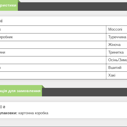
еристики
ні
к
Mocconi
иробник
Туреччина
Жіноча
ини
Тринитка
Осінь/Зим
н
Вшитий
Хакі
ція для замовлення
0 ₴
упаковки:
картонна коробка