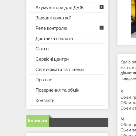
Акумулятори для ДБЖ
Зарядні пристрої
Реле контролю
Доставка і оплата
Статті
Сервісні центри
Колір о
костюм 
Сертифікати та ліцензії
дівчат я
подорож
Про нас
Повернення та обмін
S
Об'єм гр
Контакти
Об'єм та
Об'єм ст
M
Контакти
Об'єм гр
Об'єм та
Об'єм ст