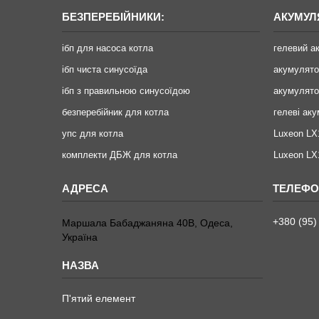
БЕЗПЕРЕБІЙНИКИ:
АКУМУЛ
ібп для насоса котла
гелевий а
ібп чиста синусоїда
акумулят
ібп з правильною синусоїдою
акумулято
безперебійник для котла
гелеві ак
упс для котла
Luxeon LX
комплекти ДБЖ для котла
Luxeon L
+380 (95)
Маршала Бабаджаняна 40В, Одеса,
Україна
П'ятий елемент