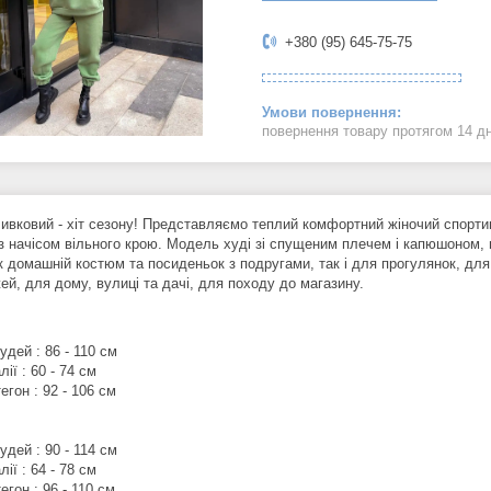
+380 (95) 645-75-75
повернення товару протягом 14 д
ливковий - хіт сезону! Представляємо теплий комфортний жіночий спорт
з начісом вільного крою. Модель худі зі спущеним плечем і капюшоном, 
к домашній костюм та посиденьок з подругами, так і для прогулянок, для 
ей, для дому, вулиці та дачі, для походу до магазину.
удей : 86 - 110 см
лії : 60 - 74 см
егон : 92 - 106 см
удей : 90 - 114 см
лії : 64 - 78 см
егон : 96 - 110 см