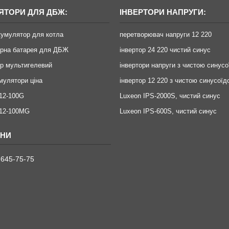
ЯТОРИ ДЛЯ ДБЖ:
ІНВЕРТОРИ НАПРУГИ:
кумулятор для котла
перетворювач напруги 12 220
орна батарея для ДБЖ
інвертор 24 220 чистий синус
р мультигелевий
інвертори напруги з чистою синус
умулятори ціна
інвертор 12 220 з чистою синусоїд
12-100G
Luxeon IPS-2000S, чистий синус
X12-100MG
Luxeon IPS-600S, чистий синус
 645-75-75