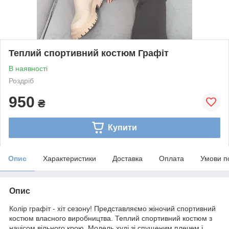
Теплий спортивний костюм Графіт
В наявності
Роздріб
950
₴
Купити
Опис
Характеристики
Доставка
Оплата
Умови п
Опис
Колір графіт - хіт сезону! Представляємо жіночий спортивний
костюм власного виробництва. Теплий спортивний костюм з
начісом вільного крою. Модель худі зі спущеним плечем і