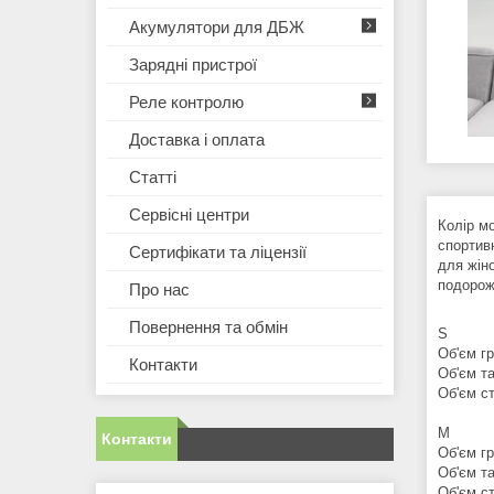
Акумулятори для ДБЖ
Зарядні пристрої
Реле контролю
Доставка і оплата
Статті
Сервісні центри
Колір м
спортив
Сертифікати та ліцензії
для жіно
подорож
Про нас
Повернення та обмін
S
Об'єм гр
Контакти
Об'єм та
Об'єм ст
M
Контакти
Об'єм гр
Об'єм та
Об'єм ст