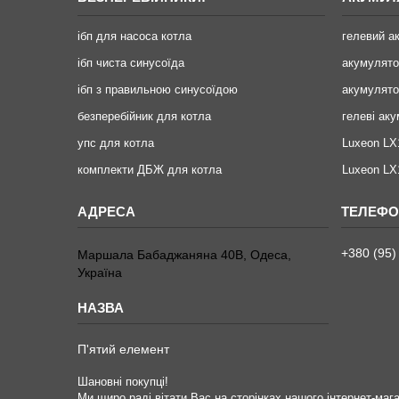
ібп для насоса котла
гелевий а
ібп чиста синусоїда
акумулят
ібп з правильною синусоїдою
акумулято
безперебійник для котла
гелеві ак
упс для котла
Luxeon LX
комплекти ДБЖ для котла
Luxeon L
+380 (95)
Маршала Бабаджаняна 40В, Одеса,
Україна
П'ятий елемент
Шановні покупці!
Ми щиро раді вітати Вас на сторінках нашого інтернет-мага