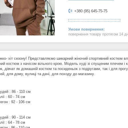
+380 (95) 645-75-75
повернення товару протягом 14 д
окко- хіт сезону! Представляємо шикарний жіночий спортивний костюм вл
ний костюм з начісом вільного крою. Модель худі зі спущеним плечем і 
к, дівчат як домашній костюм та посиденьок з подругами, так і для прогул
ей, для дому, вулиці та дачі, для походу до магазину.
удей : 86 - 110 см
лії : 60 - 74 см
егон : 92 - 106 см
удей : 90 - 114 см
лії : 64 - 78 см
егон : 96 - 110 см