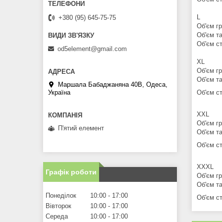
L
+380 (95) 645-75-75
Об'єм гр
Об'єм та
Об'єм ст
od5element@gmail.com
XL
Об'єм гр
Об'єм та
Маршала Бабаджаняна 40В, Одеса,
Україна
Об'єм ст
XXL
Об'єм гр
П'ятий елемент
Об'єм та
Об'єм ст
XXXL
Графік роботи
Об'єм гр
Об'єм та
Понеділок
10:00
17:00
Об'єм ст
Вівторок
10:00
17:00
Середа
10:00
17:00