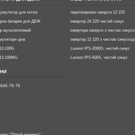
кумулятор для котла
перетворювач напруги 12 220
орна батарея для ДБЖ
інвертор 24 220 чистий синус
р мультигелевий
інвертори напруги з чистою синус
умулятори ціна
інвертор 12 220 з чистою синусоїд
12-100G
Luxeon IPS-2000S, чистий синус
X12-100MG
Luxeon IPS-600S, чистий синус
 645-75-75
зину "П'ятий елемент".