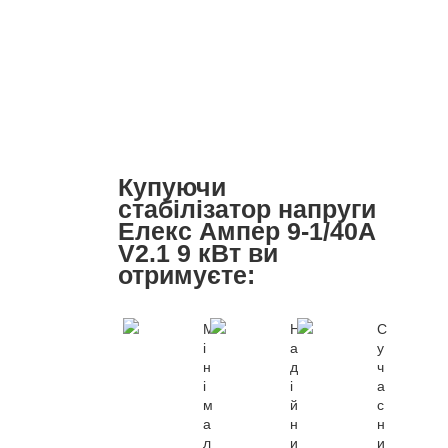
Купуючи
стабілізатор напруги
Елекс Ампер 9-1/40A
V2.1 9 кВт ви
отримуєте:
М
Н
С
і
а
у
н
д
ч
і
і
а
м
й
с
а
н
н
л
и
и