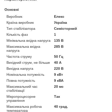
Основні
Виробник
Елекс
Країна виробник
Україна
Тип стабілізатора
Симісторний
Кількість фаз
1
Мінімальна вхідна напруга
135 В
Максимальна вхідна
285 В
напруга
Частота струму
50 Гц
Вихідний струм, не більше
40 А
Вихідна напруга
220 В
Номінальна потужність
9 кВт
Повна потужність
9 кВА
Максимальний час
20 мс
стабілізації
Мікропроцесорне
Так
управління
Максимальна робоча
40 град.
температура