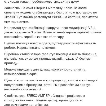
отримати товар, необов'язково виходити з дому.
Зайшовши на сайт інтернет-магазину Елекс, замовте
оновлену модель стабілізатора з безплатною доставкою по
Україні. Тут можна розглянути ЕЛЕКС на світлині, прочитати
про параметри.
На прилад для стабілізації напруги нової модифікації V2.1
дається гарантія 3 роки. Встановлений термін гарантії показує
впевненість виробника в якості товару.
Відгуки покупців нової моделі, підтверджують ефективність
роботи. Нарекання,ичень немає.
Виробник стабілізатора гарантує покупцям якість збирання,
відповідність вимогам стандартизації, пожежної безпеки
приладу.
Модель підходить для домашнього використання та
встановлення в офісі.
Сучасні комплектуючі — мікропроцесор, силові ключі надані
популярними брендами, останніми розробками в галузі
інноваційних технологій.
Стабілізатори ЕЛЕКС АМПЕР обладнані радіатором
охолодження плат. Завдяки цьому, прилади стали
довговічнішими та тихішими.