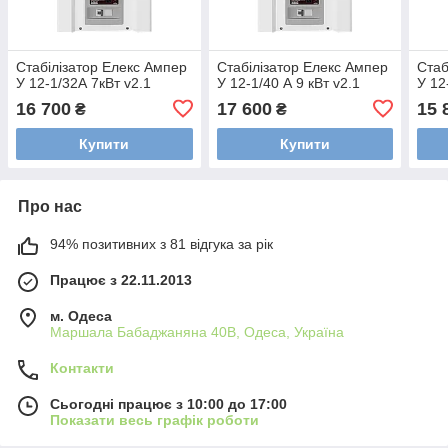
Стабілізатор Елекс Ампер
Стабілізатор Елекс Ампер
Стаб
У 12-1/32А 7кВт v2.1
У 12-1/40 А 9 кВт v2.1
У 12
16 700
17 600
15 
₴
₴
Купити
Купити
Про нас
94% позитивних з 81 відгука за рік
Працює з 22.11.2013
м. Одеса
Маршала Бабаджаняна 40В, Одеса, Україна
Контакти
Сьогодні працює з 10:00 до 17:00
Показати весь графік роботи