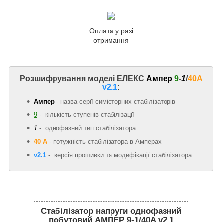
Оплата у разі
отримання
Розшифрування моделі ЕЛЕКС
Ампер
9
-
1
/
40A
v2.1
:
Ампер
- назва серії симісторних стабілізаторів
9
- кількість ступенів стабілізації
1
- однофазний тип стабілізатора
40 А
-
потужність стабілізатора в Амперах
v2.1
- версія прошивки та модифікації стабілізатора
Стабілізатор напруги однофазний
побутовий АМПЕР 9-1/40A v2.1