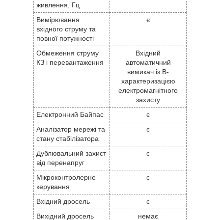
живлення, Гц
Вимірювання
є
вхідного струму та
повної потужності
Обмеження струму
Вхідний
КЗ і перевантаження
автоматичний
вимикач із B-
характеризацією
електромагнітного
захисту
Електронний Байпас
є
Аналізатор мережі та
є
стану стабілізатора
Дублювальний захист
є
від перенапруг
Мікроконтролерне
є
керування
Вхідний дросель
є
Вихідний дросель
немає