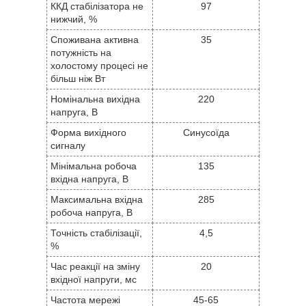
ККД стабілізатора не
97
нижчий, %
Споживана активна
35
потужність на
холостому процесі не
більш ніж Вт
Номінальна вихідна
220
напруга, В
Форма вихідного
Синусоїда
сигналу
Мінімальна робоча
135
вхідна напруга, В
Максимальна вхідна
285
робоча напруга, В
Точність стабілізації,
4,5
%
Час реакції на зміну
20
вхідної напруги, мс
Частота мережі
45-65