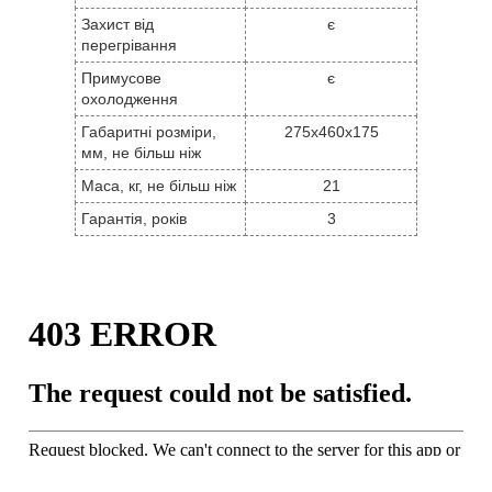
Захист від
є
перегрівання
Примусове
є
охолодження
Габаритні розміри,
275x460x175
мм, не більш ніж
Маса, кг, не більш ніж
21
Гарантія, років
3