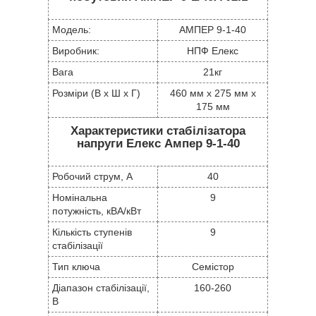
Модель:
АМПЕР 9-1-40
Виробник:
НПФ Елекс
Вага
21кг
Розміри (В х Ш х Г)
460 мм x 275 мм x
175 мм
Характеристики стабілізатора
напруги Елекс Ампер 9-1-40
Робочий струм, А
40
Номінальна
9
потужність, кВА/кВт
Кількість ступенів
9
стабілізації
Тип ключа
Семістор
Діапазон стабілізації,
160-260
В