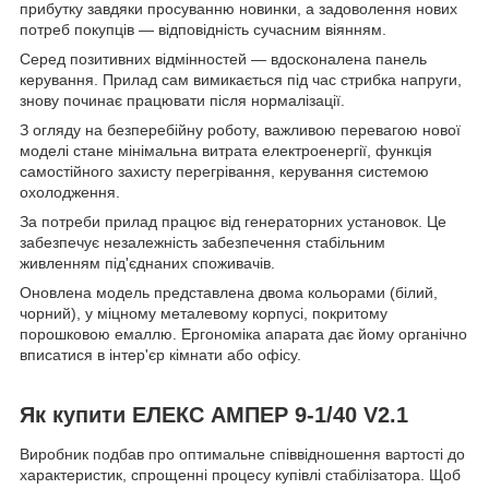
прибутку завдяки просуванню новинки, а задоволення нових
потреб покупців — відповідність сучасним віянням.
Серед позитивних відмінностей — вдосконалена панель
керування. Прилад сам вимикається під час стрибка напруги,
знову починає працювати після нормалізації.
З огляду на безперебійну роботу, важливою перевагою нової
моделі стане мінімальна витрата електроенергії, функція
самостійного захисту перегрівання, керування системою
охолодження.
За потреби прилад працює від генераторних установок. Це
забезпечує незалежність забезпечення стабільним
живленням під'єднаних споживачів.
Оновлена модель представлена двома кольорами (білий,
чорний), у міцному металевому корпусі, покритому
порошковою емаллю. Ергономіка апарата дає йому органічно
вписатися в інтер'єр кімнати або офісу.
Як купити ЕЛЕКС АМПЕР 9-1/40 V2.1
Виробник подбав про оптимальне співвідношення вартості до
характеристик, спрощенні процесу купівлі стабілізатора. Щоб