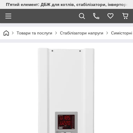
П'ятий елемент: ДБЖ для котлів, стабілізатори, інвертори,
Товари та послуги
Стабілізатори напруги
Симісторні