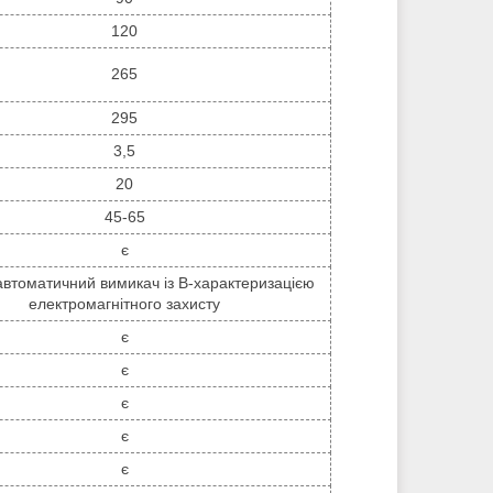
120
265
295
3,5
20
45-65
є
автоматичний вимикач із B-характеризацією
електромагнітного захисту
є
є
є
є
є