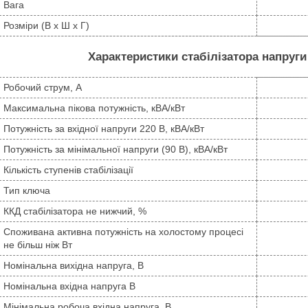
Вага
Розміри (В х Ш х Г)
Характеристики стабілізатора напруги
Робочий струм, А
Максимальна пікова потужність, кВА/кВт
Потужність за вхідної напруги 220 В, кВА/кВт
Потужність за мінімальної напруги (90 В), кВА/кВт
Кількість ступенів стабілізації
Тип ключа
ККД стабілізатора не нижчий, %
Споживана активна потужність на холостому процесі
не більш ніж Вт
Номінальна вихідна напруга, В
Номінальна вхідна напруга В
Мінімальна робоча вхідна напруга, В