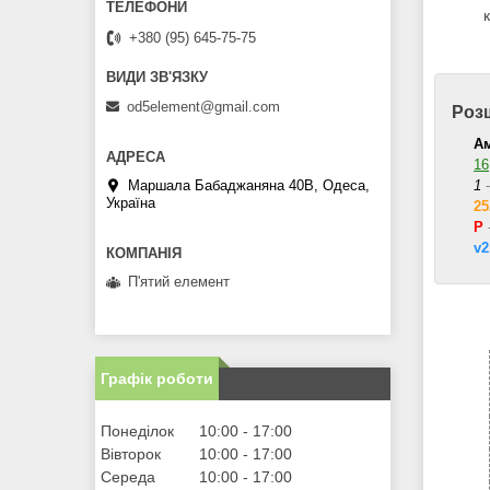
+380 (95) 645-75-75
od5element@gmail.com
Роз
А
16
Маршала Бабаджаняна 40В, Одеса,
1
-
Україна
2
Р
v2
П'ятий елемент
Графік роботи
Понеділок
10:00
17:00
Вівторок
10:00
17:00
Середа
10:00
17:00