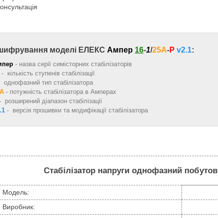
консультація
шифрування моделі ЕЛЕКС
Ампер
16
-
1
/
25A
-
Р
v2.1
:
мпер
- назва серії симісторних стабілізаторів
- кількість ступенів стабілізації
 однофазний тип стабілізатора
5А
-
потужність стабілізатора в Амперах
- розширений діапазон стабілізації
.1
- версія прошивки та модифікації стабілізатора
Стабілізатор напруги однофазний побутов
Модель:
Виробник: