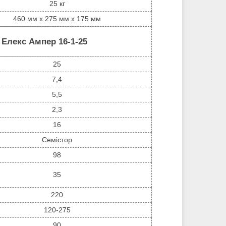
25 кг
460 мм x 275 мм x 175 мм
 Елекс Ампер 16-1-25
25
7,4
5,5
2,3
16
Семістор
98
35
220
120-275
90