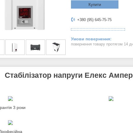
Купити
+380 (95) 645-75-75
повернення товару протягом 14 д
Стабілізатор напруги Елекс Ампер 
рантія 3 роки
Професійна