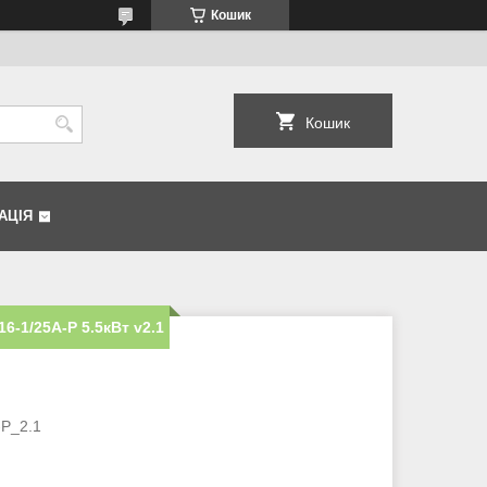
Кошик
Кошик
АЦІЯ
6-1/25А-Р 5.5кВт v2.1
-Р_2.1