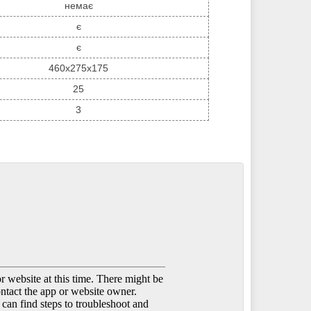
немає
є
є
460x275x175
25
3