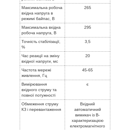
Максимальна робоча
265
вхідна напруга в
режимі байпас, В
Максимальна вхідна
295
робоча напруга, В
Точність стабілізації,
3,5
%
Час реакції на зміну
20
вхідної напруги, мс
Частота мережі
45-65
живлення, Гц
Вимірювання
є
вхідного струму та
повної потужності
Обмеження струму
Вхідний
КЗ і перевантаження
автоматичний
вимикач із B-
характеризацією
електромагнітного