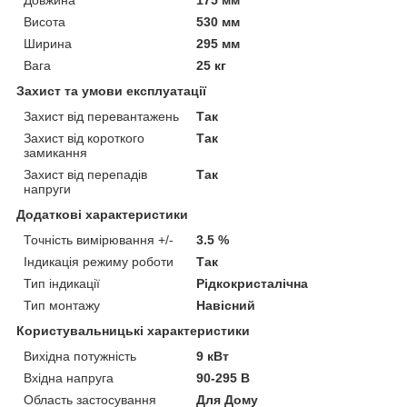
Довжина
175 мм
Висота
530 мм
Ширина
295 мм
Вага
25 кг
Захист та умови експлуатації
Захист від перевантажень
Так
Захист від короткого
Так
замикання
Захист від перепадів
Так
напруги
Додаткові характеристики
Точність вимірювання +/-
3.5 %
Індикація режиму роботи
Так
Тип індикації
Рідкокристалічна
Тип монтажу
Навісний
Користувальницькі характеристики
Вихідна потужність
9 кВт
Вхідна напруга
90-295 В
Область застосування
Для Дому