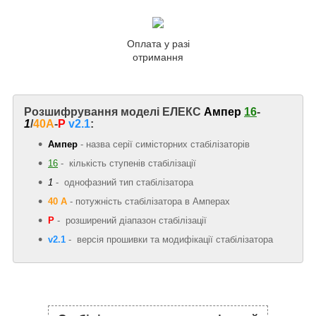
Оплата у разі
отримання
Розшифрування моделі ЕЛЕКС
Ампер
16
-
1
/
40A
-
Р
v2.1
:
Ампер
- назва серії симісторних стабілізаторів
16
- кількість ступенів стабілізації
1
- однофазний тип стабілізатора
40 А
-
потужність стабілізатора в Амперах
Р
- розширений діапазон стабілізації
v2.1
- версія прошивки та модифікації стабілізатора