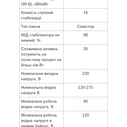
(90 В), кВА/кВт
Кількість ступенів
16
стабілізації
Тип ключа
Семістор
ККД стабілізатора не
98
нижчий, %
Споживана активна
35
потужність на
холостому процесі не
більш ніж Вт
Номінальна вихідна
220
напруга, В
Номінальна вхідна
120-275
напруга В
Мінімальна робоча
90
вхідна напруга, В
Мінімальна робоча
120
вхідна напруга в
режимі байпас, В