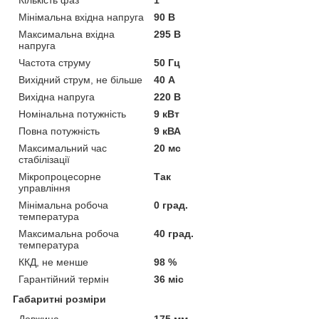
Кількість фаз
1
Мінімальна вхідна напруга
90 В
Максимальна вхідна
295 В
напруга
Частота струму
50 Гц
Вихідний струм, не більше
40 А
Вихідна напруга
220 В
Номінальна потужність
9 кВт
Повна потужність
9 кВА
Максимальний час
20 мс
стабілізації
Мікропроцесорне
Так
управління
Мінімальна робоча
0 град.
температура
Максимальна робоча
40 град.
температура
ККД, не менше
98 %
Гарантійний термін
36 міс
Габаритні розміри