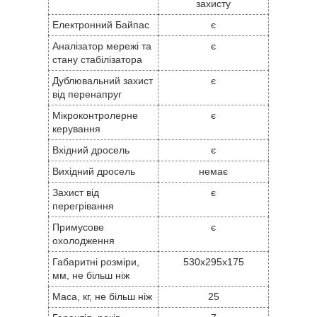
захисту
Електронний Байпас
є
Аналізатор мережі та
є
стану стабілізатора
Дублювальний захист
є
від перенапруг
Мікроконтролерне
є
керування
Вхідний дросель
є
Вихідний дросель
немає
Захист від
є
перегрівання
Примусове
є
охолодження
Габаритні розміри,
530x295x175
мм, не більш ніж
Маса, кг, не більш ніж
25