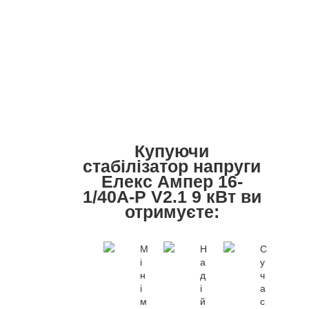
Купуючи
стабілізатор напруги
Елекс Ампер 16-
1/40A-Р V2.1 9 кВт ви
отримуєте:
М
Н
С
і
а
у
н
д
ч
і
і
а
м
й
с