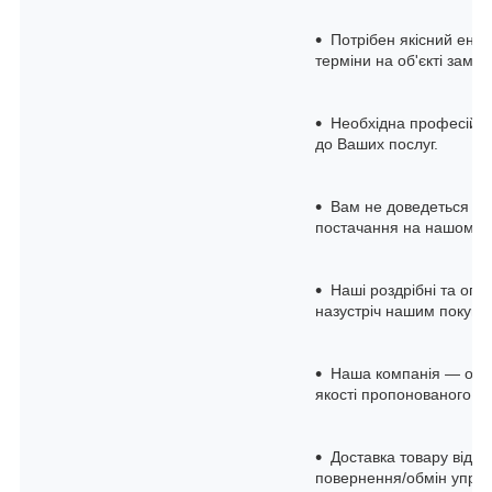
Потрібен якісний енер
терміни на об'єкті замов
Необхідна професійна 
до Ваших послуг.
Вам не доведеться до
постачання на нашому с
Наші роздрібні та опто
назустріч нашим покупц
Наша компанія — офіц
якості пропонованого о
Доставка товару відбу
повернення/обмін упрод