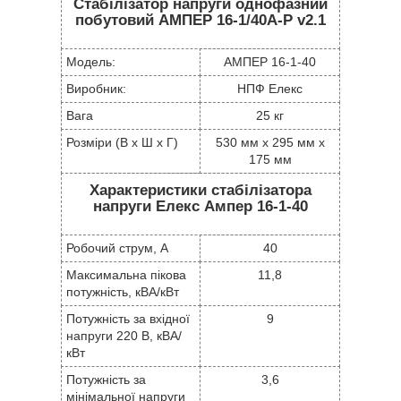
Стабілізатор напруги однофазний
побутовий АМПЕР 16-1/40A-Р v2.1
Модель:
АМПЕР 16-1-40
Виробник:
НПФ Елекс
Вага
25 кг
Розміри (В х Ш х Г)
530 мм x 295 мм x
175 мм
Характеристики стабілізатора
напруги Елекс Ампер 16-1-40
Робочий струм, А
40
Максимальна пікова
11,8
потужність, кВА/кВт
Потужність за вхідної
9
напруги 220 В, кВА/
кВт
Потужність за
3,6
мінімальної напруги