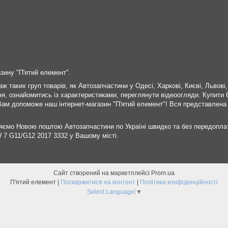
зину "П'ятий елемент".
 таких груп товарів, як Автозапчастини у Одесі, Харкові, Києві, Львові
ня, ознайомитись із характеристиками, переглянути відеоогляди. Купит
Вам допоможе наш інтернет-магазин "П'ятий елемент"! Вся представлена ​
яємо Новою поштою Автозапчастини по Україні швидко та без передопла
 7 G11/G12 2017 3332 у Вашому місті.
Сайт створений на маркетплейсі
Prom.ua
П'ятий елемент |
Поскаржитися на контент
|
Політика конфіденційності
Select Language
▼