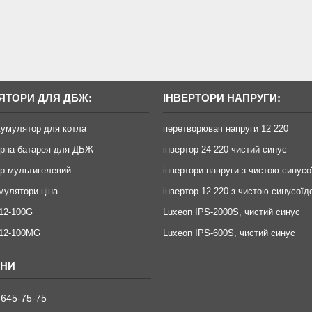
ЯТОРИ ДЛЯ ДБЖ:
ІНВЕРТОРИ НАПРУГИ:
кумулятор для котла
перетворювач напруги 12 220
орна батарея для ДБЖ
інвертор 24 220 чистий синус
р мультигелевий
інвертори напруги з чистою синус
умулятори ціна
інвертор 12 220 з чистою синусоїд
12-100G
Luxeon IPS-2000S, чистий синус
X12-100MG
Luxeon IPS-600S, чистий синус
 645-75-75