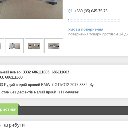
+380 (95) 645-75-75
повернення товару протягом 14 д
льний номер:
3332 686111603. 686111603
03, 686111603
03 Рудий задній правий BMW 7 G11/G12 2017 3332. бу
 стан без дефектів малий пробіг із Німеччини
еристики
і атрибути