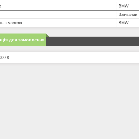
к
BMW
Вживаний
ть з маркою
BMW
ція для замовлення
000 ₴