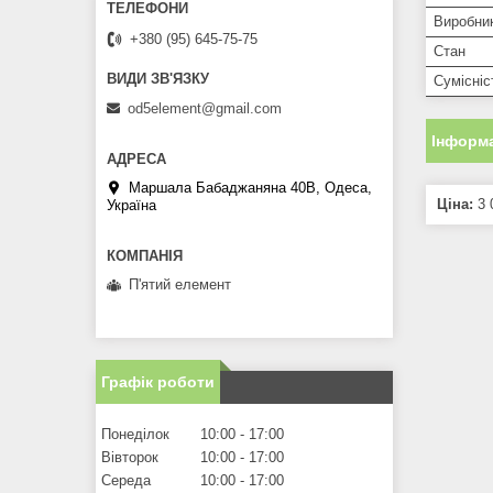
Виробни
+380 (95) 645-75-75
Стан
Сумісніс
od5element@gmail.com
Інформа
Маршала Бабаджаняна 40В, Одеса,
Ціна:
3 
Україна
П'ятий елемент
Графік роботи
Понеділок
10:00
17:00
Вівторок
10:00
17:00
Середа
10:00
17:00