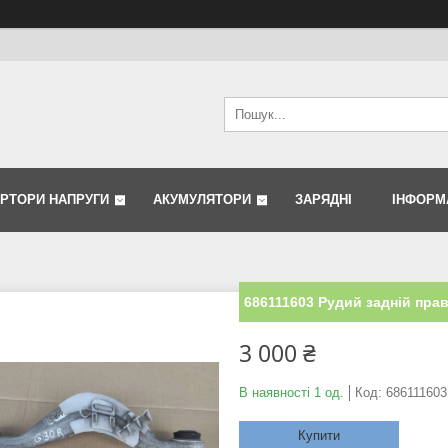
ЕРТОРИ НАПРУГИ
АКУМУЛЯТОРИ
ЗАРЯДНІ
ІНФОРМ
686111603 Рудий задній пра
3 000 ₴
В наявності 1 од.
Код:
686111603
Купити