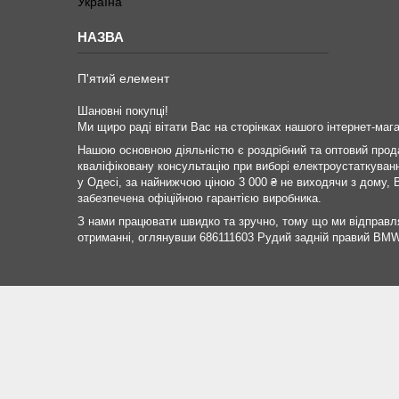
Україна
П'ятий елемент
Шановні покупці!
Ми щиро раді вітати Вас на сторінках нашого інтернет-мага
Нашою основною діяльністю є роздрібний та оптовий продаж
кваліфіковану консультацію при виборі електроустаткуван
у Одесі, за найнижчою ціною 3 000 ₴ не виходячи з дому, 
забезпечена офіційною гарантією виробника.
З нами працювати швидко та зручно, тому що ми відправл
отриманні, оглянувши 686111603 Рудий задній правий BMW