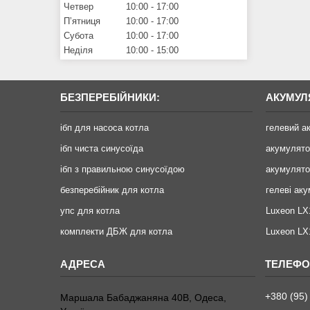
Четвер
10:00
17:00
Пʼятниця
10:00
17:00
Субота
10:00
17:00
Неділя
10:00
15:00
БЕЗПЕРЕБІЙНИКИ:
АКУМУЛ
ібп для насоса котла
гелевий а
ібп чиста синусоїда
акумулят
ібп з правильною синусоїдою
акумулято
безперебійник для котла
гелеві ак
упс для котла
Luxeon LX
комплекти ДБЖ для котла
Luxeon L
+380 (95)
Маршала Бабаджаняна 40В, Одеса,