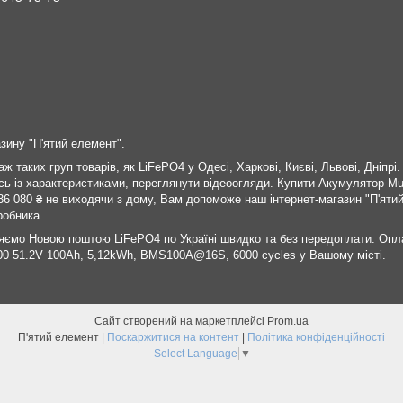
зину "П'ятий елемент".
 таких груп товарів, як LiFePO4 у Одесі, Харкові, Києві, Львові, Дніпр
сь із характеристиками, переглянути відеоогляди. Купити Акумулятор M
 080 ₴ не виходячи з дому, Вам допоможе наш інтернет-магазин "П'ятий 
робника.
яємо Новою поштою LiFePO4 по Україні швидко та без передоплати. Опл
00 51.2V 100Ah, 5,12kWh, BMS100A@16S, 6000 cycles у Вашому місті.
Сайт створений на маркетплейсі
Prom.ua
П'ятий елемент |
Поскаржитися на контент
|
Політика конфіденційності
Select Language
▼