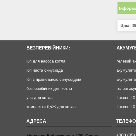
Інформа
Ціна:
36
БЕЗПЕРЕБІЙНИКИ:
АКУМУЛ
ібп для насоса котла
гелевий а
ібп чиста синусоїда
акумулят
ібп з правильною синусоїдою
акумулято
безперебійник для котла
гелеві ак
упс для котла
Luxeon LX
комплекти ДБЖ для котла
Luxeon L
+380 (95)
Маршала Бабаджаняна 40В, Одеса,