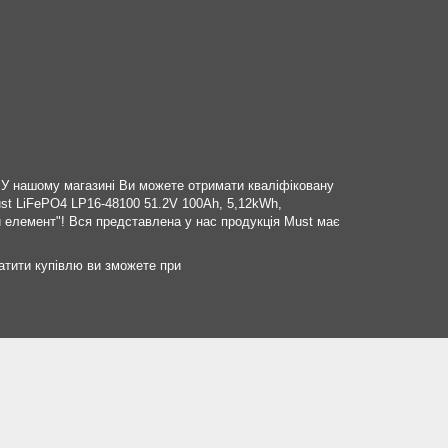
і. У нашому магазині Ви можете отримати кваліфіковану
ust LiFePO4 LP16-48100 51.2V 100Ah, 5,12kWh,
елемент"! Вся представлена ​​у нас продукція Must має
атити купівлю ви зможете при