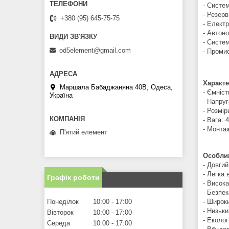
- Систем
- Резер
+380 (95) 645-75-75
- Електр
- Автон
- Систе
od5element@gmail.com
- Промис
Характе
Маршала Бабаджаняна 40В, Одеса,
- Ємніст
Україна
- Напруг
- Розмір
- Вага: 
- Монтаж
П'ятий елемент
Особлив
- Довгий
- Легка 
Графік роботи
- Висок
- Безпек
- Широки
Понеділок
10:00
17:00
- Низьки
Вівторок
10:00
17:00
- Еколог
Середа
10:00
17:00