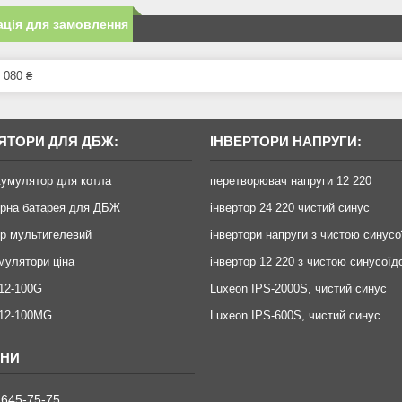
ція для замовлення
 080 ₴
ЯТОРИ ДЛЯ ДБЖ:
ІНВЕРТОРИ НАПРУГИ:
кумулятор для котла
перетворювач напруги 12 220
орна батарея для ДБЖ
інвертор 24 220 чистий синус
р мультигелевий
інвертори напруги з чистою синус
умулятори ціна
інвертор 12 220 з чистою синусоїд
12-100G
Luxeon IPS-2000S, чистий синус
X12-100MG
Luxeon IPS-600S, чистий синус
 645-75-75