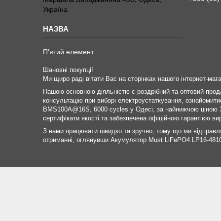
Україна
П'ятий елемент
Шановні покупці!
Ми щиро раді вітати Вас на сторінках нашого інтернет-мага
Нашою основною діяльністю є роздрібний та оптовий продаж
консультацію при виборі електроустаткування, ознайомити
BMS100A@16S, 6000 cycles у Одесі, за найнижчою ціною 36
сертифікати якості та забезпечена офіційною гарантією ви
З нами працювати швидко та зручно, тому що ми відправл
отриманні, оглянувши Акумулятор Must LiFePO4 LP16-481