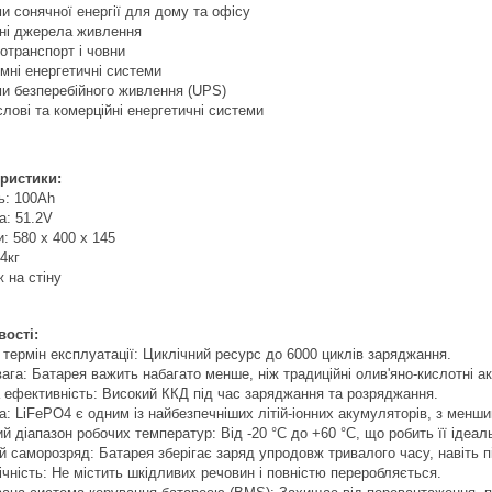
и сонячної енергії для дому та офісу
вні джерела живлення
отранспорт і човни
омні енергетичні системи
ми безперебійного живлення (UPS)
лові та комерційні енергетичні системи
ристики:
ь: 100Ah
а: 51.2V
и: 580 x 400 x 145
44кг
 на стіну
ості:
 термін експлуатації: Циклічний ресурс до 6000 циклів заряджання.
вага: Батарея важить набагато менше, ніж традиційні олив'яно-кислотні а
а ефективність: Високий ККД під час заряджання та розряджання.
а: LiFePO4 є одним із найбезпечніших літій-іонних акумуляторів, з менш
й діапазон робочих температур: Від -20 °C до +60 °C, що робить її ідеа
й саморозряд: Батарея зберігає заряд упродовж тривалого часу, навіть пі
ічність: Не містить шкідливих речовин і повністю переробляється.