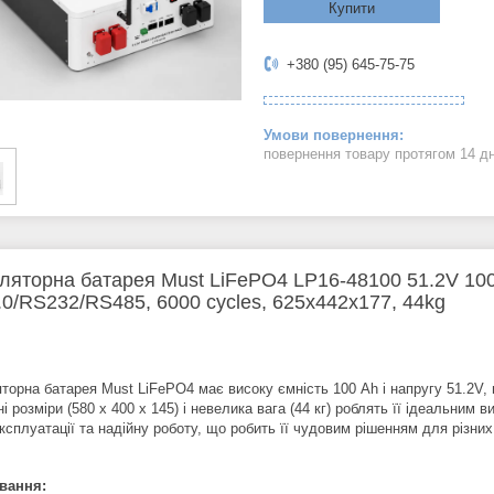
Купити
+380 (95) 645-75-75
повернення товару протягом 14 д
ляторна батарея Must LiFePO4 LP16-48100 51.2V 1
0/RS232/RS485, 6000 cycles, 625x442x177, 44kg
торна батарея Must LiFePO4 має високу ємність 100 Ah і напругу 51.2V, 
і розміри (580 x 400 x 145) і невелика вага (44 кг) роблять її ідеальним
ксплуатації та надійну роботу, що робить її чудовим рішенням для різни
вання: