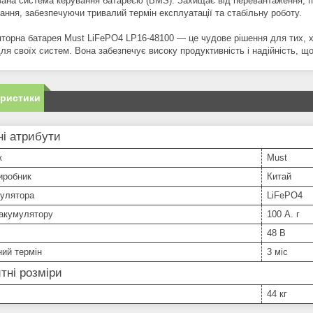
вана система керування батареєю (BMS): Захищає від перевантаження, пе
ання, забезпечуючи тривалий термін експлуатації та стабільну роботу.
торна батарея Must LiFePO4 LP16-48100 — це чудове рішення для тих, х
для своїх систем. Вона забезпечує високу продуктивність і надійність, щ
еристики
і атрибути
к
Must
иробник
Китай
мулятора
LiFePO4
 акумулятору
100 А. г
48 В
ний термін
3 міс
тні розміри
44 кг