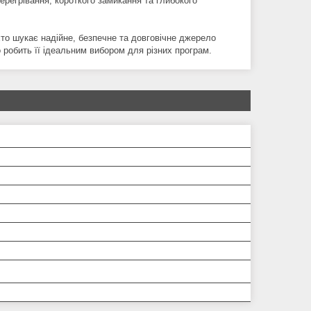
регрівання, короткого замикання та глибокого
то шукає надійне, безпечне та довговічне джерело
о робить її ідеальним вибором для різних програм.