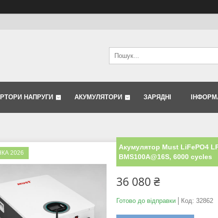
ЕРТОРИ НАПРУГИ
АКУМУЛЯТОРИ
ЗАРЯДНІ
ІНФОРМ
Акумулятор Must LiFePO4 LP
КА 2026
BMS100A@16S, 6000 cycles
36 080 ₴
Готово до відправки
Код:
32862