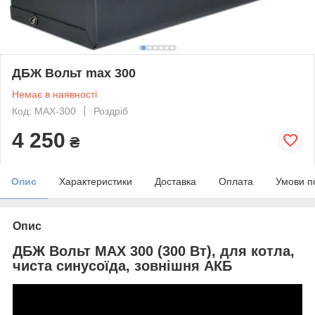
ДБЖ Вольт max 300
Немає в наявності
Код: MAX-300
Роздріб
4 250
₴
Опис
Характеристики
Доставка
Оплата
Умови п
Опис
ДБЖ Вольт MAX 300 (300 Вт), для котла,
чиста синусоїда, зовнішня АКБ