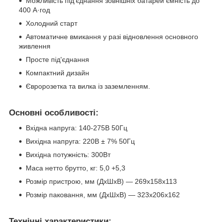
Можливість під'єднання зовнішніх батарей ємність до
400 А·год
Холодний старт
Автоматичне вмикання у разі відновлення основного
живлення
Просте під'єднання
Компактний дизайн
Євророзетка та вилка із заземленням.
Основні особливості:
Вхідна напруга: 140-275В 50Гц
Вихідна напруга: 220В ± 7% 50Гц
Вихідна потужність: 300Вт
Маса нетто брутто, кг: 5,0 +5,3
Розмір пристрою, мм (ДхШхВ) — 269х158х113
Розмір паковання, мм (ДхШхВ) — 323х206х162
Технічні характеристики: