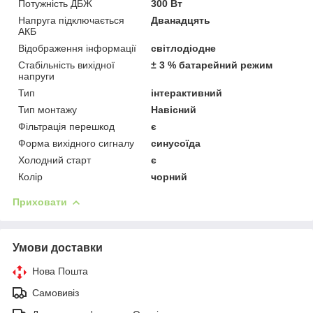
Потужність ДБЖ
300 Вт
Напруга підключається
Дванадцять
АКБ
Відображення інформації
світлодіодне
Стабільність вихідної
± 3 % батарейний режим
напруги
Тип
інтерактивний
Тип монтажу
Навісний
Фільтрація перешкод
є
Форма вихідного сигналу
синусоїда
Холодний старт
є
Колір
чорний
Приховати
Умови доставки
Нова Пошта
Самовивіз