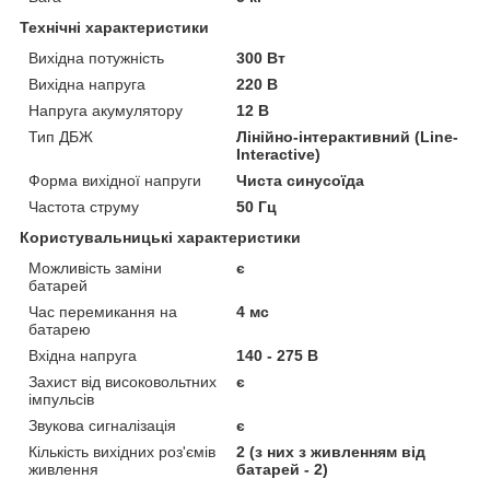
Технічні характеристики
Вихідна потужність
300 Вт
Вихідна напруга
220 В
Напруга акумулятору
12 В
Тип ДБЖ
Лінійно-інтерактивний (Line-
Interactive)
Форма вихідної напруги
Чиста синусоїда
Частота струму
50 Гц
Користувальницькі характеристики
Можливість заміни
є
батарей
Час перемикання на
4 мс
батарею
Вхідна напруга
140 - 275 В
Захист від високовольтних
є
імпульсів
Звукова сигналізація
є
Кількість вихідних роз'ємів
2 (з них з живленням від
живлення
батарей - 2)