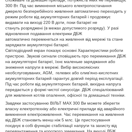
споживачі та домашні прилади, потужність яких не перевищує
300 Вт. Під час вимкнення міського електропостачання
джерело безперебійного живлення автоматично переходить у
режим роботи від акумуляторних батарей і продовжує
видавати на виході 220 В доти, поки батареї не
стануть розряджені (в межах допустимого розряду). У разі
відновлення подавання електрики ДБЖ
автоматично перемкнеться на живлення від мережі та стане
заряджати акумуляторні батареї.
Світлодіодний екран показує основні Характеристики роботи
пристрою. Звукові сигнали сповіщають про перемикання ДБЖ
на акумуляторні батареї, їхнє маленьке заряджання або
зниження напруги в мережі. Вибір високоякісних
необслуговуваних, AGM, гелевих або олив'яно-кислотних
акумуляторних батарей гарантує довгий період експлуатації.
Під час роботи від акумуляторних батарей, вихідна напруга
передається у формі чистої синусоїди. ДБЖ спеціалізований
для живлення котлів опалення, офісної та домашньої техніки.
Завдяки застосуванню ВІЛЬТ MAX 300 Ви можете зберегти
власну електротехніку або електричні прилади від аварійного
вимкнення електроживлення. Час перемикання на живлення
від ДБЖ становить менш ніж 5 млс. Це пристосування
поєднує в собі функцію стабілізації напруги та захисту від
перевантаження та короткого замикання. На виході ДБЖ