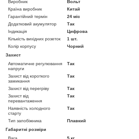
Виробник
Вольт
Країна виробник
Китай
Гарантійний термін
24 міс
Додатковий акумулятор
Так
Індикація
Цифрова
Кількість вихідних розеток
1 шт.
Колір корпусу
Чорний
Захист
Автоматичне регулювання
Так
напруги
Захист від короткого
Так
замикання
Захист від перегріву
Так
Захист від
Так
перевантаження
Наявність холодного
Так
старту
Тип запобіжника
Плавкий
Габаритні розміри
Вага
5 кг