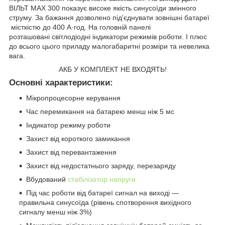
ВІЛЬТ MAX 300 показує високе якість синусоїди змінного
струму. За бажання дозволено під'єднувати зовнішні батареї
місткістю до 400 А·год. На головній панелі
розташовані світлодіодні індикатори режимів роботи. І плюс
до всього цього приладу малогабаритні розміри та невелика
вага.
АКБ У КОМПЛЕКТ НЕ ВХОДЯТЬ!
Основні характеристики:
Мікропроцесорне керування
Час перемикання на батарею менш ніж 5 мс
Індикатор режиму роботи
Захист від короткого замикання
Захист від перевантаження
Захист від недостатнього заряду, перезаряду
Вбудований
стабілізатор напруги
Під час роботи від батареї сигнал на виході —
правильна синусоїда (рівень спотворення вихідного
сигналу менш ніж 3%)