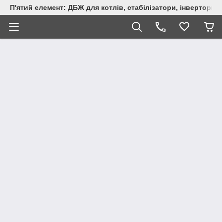
П'ятий елемент: ДБЖ для котлів, стабілізатори, інвертори,